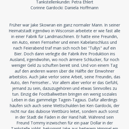
Tankstellenkundin: Petra Ehlert
Corinne Gardocki: Daniela Hoffmann
Früher war Jake Skowran ein ganz normaler Mann. In seiner
Heimatstadt irgendwo in Wisconsin arbeitete er wie fast alle
in einer Fabrik für Landmaschinen. Er hatte eine Freundin,
ein Auto, einen Fernseher und einen Kabelanschluss und
nach Feierabend traf man sich noch bei "Tullys" auf ein
Bier. Doch dann verlegte die Fabrik ihre Produktion ins
Ausland, irgendwohin, wo noch ärmere Schlucker, für noch
weniger Geld zu schuften bereit sind. Und von einem Tag
auf den anderen waren über die Hälfte der Einwohner
arbeitslos. Auch Jake verlor seine Arbeit, seine Freundin, das
Auto, den Fernseher... Vor allem aber verlor er das Gefühl,
jemand zu sein, dazuzugehören und etwas Sinnvolles zu
tun. Einzig die Footballwetten bringen ein wenig soziales
Leben in das gammelige Tagein-Tagaus. Dafür allerdings
häufen sich auch seine Wettschulden bei Ken Gardocki, der
nicht nur das dubiose Wettbüro leitet, sondern auch sonst
in der Stadt die Fäden in der Hand hält. Während sein
Freund Tommy inzwischen für ein paar Dollar in der
Tankstelle jobbt, bekommt Jake aus heiterem Himmel ein