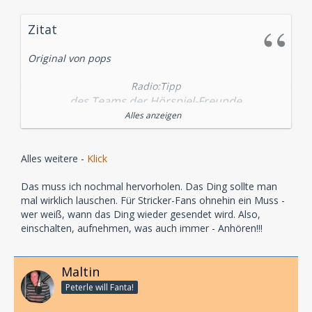
Zitat
Original von pops
Radio:Tipp
des Teams der Hörspiel-Freunde
Alles anzeigen
Im "Radio:Tipp" empfiehlt das Team der Hörspiel-
Freunde Radiohörspiele, die in den nächsten Tagen
gesendet werden.
Alles weitere -
Klick
Die Empfehlung für den
Das muss ich nochmal hervorholen. Das Ding sollte man
mal wirklich lauschen. Für Stricker-Fans ohnehin ein Muss -
26.05.2008:
wer weiß, wann das Ding wieder gesendet wird. Also,
einschalten, aufnehmen, was auch immer - Anhören!!!
Ab 21:33 Uhr sendet
Maltin
Link
Peterle will Fanta!
Stream