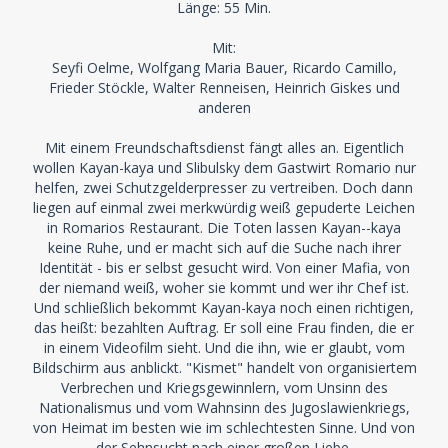
Länge: 55 Min.
Mit:
Seyfi Oelme, Wolfgang Maria Bauer, Ricardo Camillo,
Frieder Stöckle, Walter Renneisen, Heinrich Giskes und
anderen
Mit einem Freundschaftsdienst fängt alles an. Eigentlich
wollen Kayan-kaya und Slibulsky dem Gastwirt Romario nur
helfen, zwei Schutzgelderpresser zu vertreiben. Doch dann
liegen auf einmal zwei merkwürdig weiß gepuderte Leichen
in Romarios Restaurant. Die Toten lassen Kayan--kaya
keine Ruhe, und er macht sich auf die Suche nach ihrer
Identität - bis er selbst gesucht wird. Von einer Mafia, von
der niemand weiß, woher sie kommt und wer ihr Chef ist.
Und schließlich bekommt Kayan-kaya noch einen richtigen,
das heißt: bezahlten Auftrag. Er soll eine Frau finden, die er
in einem Videofilm sieht. Und die ihn, wie er glaubt, vom
Bildschirm aus anblickt. "Kismet" handelt von organisiertem
Verbrechen und Kriegsgewinnlern, vom Unsinn des
Nationalismus und vom Wahnsinn des Jugoslawienkriegs,
von Heimat im besten wie im schlechtesten Sinne. Und von
der Sehnsucht nach einer großen Liebe.