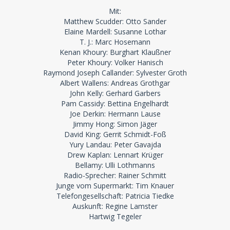
Mit:
Matthew Scudder: Otto Sander
Elaine Mardell: Susanne Lothar
T. J.: Marc Hosemann
Kenan Khoury: Burghart Klaußner
Peter Khoury: Volker Hanisch
Raymond Joseph Callander: Sylvester Groth
Albert Wallens: Andreas Grothgar
John Kelly: Gerhard Garbers
Pam Cassidy: Bettina Engelhardt
Joe Derkin: Hermann Lause
Jimmy Hong: Simon Jäger
David King: Gerrit Schmidt-Foß
Yury Landau: Peter Gavajda
Drew Kaplan: Lennart Krüger
Bellamy: Ulli Lothmanns
Radio-Sprecher: Rainer Schmitt
Junge vom Supermarkt: Tim Knauer
Telefongesellschaft: Patricia Tiedke
Auskunft: Regine Lamster
Hartwig Tegeler