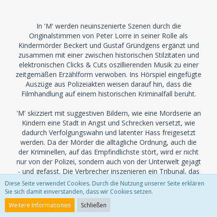
In 'M' werden neuinszenierte Szenen durch die
Originalstimmen von Peter Lorre in seiner Rolle als
Kindermörder Beckert und Gustaf Gründgens ergänzt und
zusammen mit einer zwischen historischen Stilzitaten und
elektronischen Clicks & Cuts oszillierenden Musik zu einer
zeitgemäßen Erzählform verwoben. Ins Hörspiel eingefügte
Auszüge aus Polizeiakten weisen darauf hin, dass die
Filmhandlung auf einem historischen Kriminalfall beruht.
'M' skizziert mit suggestiven Bildern, wie eine Mordserie an
Kindern eine Stadt in Angst und Schrecken versetzt, wie
dadurch Verfolgungswahn und latenter Hass freigesetzt
werden. Da der Mörder die alltägliche Ordnung, auch die
der Kriminellen, auf das Empfindlichste stört, wird er nicht
nur von der Polizei, sondern auch von der Unterwelt gejagt
- und gefasst. Die Verbrecher inszenieren ein Tribunal, das
sich bis hin zur Bestellung eines Pflichtverteidigers an den
Diese Seite verwendet Cookies. Durch die Nutzung unserer Seite erklären
Regeln einer ordentlichen Gerichtsverhandlung orientiert,
Sie sich damit einverstanden, dass wir Cookies setzen.
um der beabsichtigten Lynchjustiz zumindest äußerlich den
Weitere Informationen
Schließen
Anstrich von Legitimität zu geben.