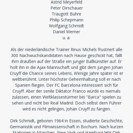
Astrid Meyerfeld
Peter Dirschauer
Traugott Buhre
Philip Schepmann
Wolfgang Schmidt
Daniel Werner
u. a.
Als der niederländische Trainer Rinus Michels frustriert alle
300 Nachwuchskandidaten nach Hause geschickt hat, fällt
ihm draußen auf der Straße ein junger Ballkünstler auf. Er
holt ihn in die Ajax-Mannschaft und gibt dem jungen Johan
Cruyff die Chance seines Lebens. Wenige Jahre später ist er
weltberühmt. Unter höchster Geheimhaltung soll er nach
Spanien fliegen. Der FC Barcelona interessiert sich für
Cruyff. Aber der senile Diktator Franco würde es niemals
zulassen, einen Weltklassestürmer bei "Barca" spielen zu
sehen und nicht bei Real Madrid. Doch selbst dem Führer
wird es nicht gelingen, Johan Cruyff zu fangen.
Dirk Schmidt, geboren 1964 in Essen, studierte Geschichte,
Germanistik und Filmwissenschaft in Bochum. Nach kurzen
Stationen in München, New York und Hamburg lebt Dirk