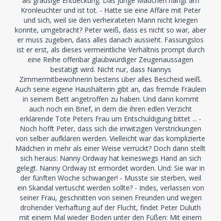
als grausige Entdeckung: Das junge Mädchen hängt am
Kronleuchter und ist tot. - Hatte sie eine Affäre mit Peter
und sich, weil sie den verheirateten Mann nicht kriegen
konnte, umgebracht? Peter weiß, dass es nicht so war, aber
er muss zugeben, dass alles danach aussieht. Fassungslos
ist er erst, als dieses vermeintliche Verhältnis prompt durch
eine Reihe offenbar glaubwürdiger Zeugenaussagen
bestätigt wird. Nicht nur, dass Nannys
Zimmermitbewohnerin bestens über alles Bescheid weiß.
Auch seine eigene Haushälterin gibt an, das fremde Fräulein
in seinem Bett angetroffen zu haben. Und dann kommt
auch noch ein Brief, in dem die ihren edlen Verzicht
erklärende Tote Peters Frau um Entschuldigung bittet ... -
Noch hofft Peter, dass sich die irrwitzigen Verstrickungen
von selber aufklären werden. Vielleicht war das komplizierte
Mädchen in mehr als einer Weise verrückt? Doch dann stellt
sich heraus: Nanny Ordway hat keineswegs Hand an sich
gelegt. Nanny Ordway ist ermordet worden. Und: Sie war in
der fünften Woche schwanger! - Musste sie sterben, weil
ein Skandal vertuscht werden sollte? - Indes, verlassen von
seiner Frau, geschnitten von seinen Freunden und wegen
drohender Verhaftung auf der Flucht, findet Peter Duluth
mit einem Mal wieder Boden unter den Füßen: Mit einem