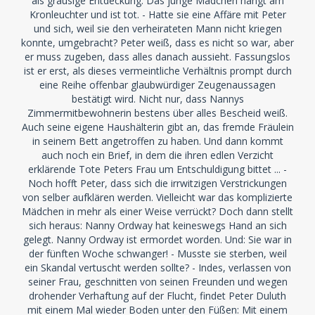
als grausige Entdeckung: Das junge Mädchen hängt am
Kronleuchter und ist tot. - Hatte sie eine Affäre mit Peter
und sich, weil sie den verheirateten Mann nicht kriegen
konnte, umgebracht? Peter weiß, dass es nicht so war, aber
er muss zugeben, dass alles danach aussieht. Fassungslos
ist er erst, als dieses vermeintliche Verhältnis prompt durch
eine Reihe offenbar glaubwürdiger Zeugenaussagen
bestätigt wird. Nicht nur, dass Nannys
Zimmermitbewohnerin bestens über alles Bescheid weiß.
Auch seine eigene Haushälterin gibt an, das fremde Fräulein
in seinem Bett angetroffen zu haben. Und dann kommt
auch noch ein Brief, in dem die ihren edlen Verzicht
erklärende Tote Peters Frau um Entschuldigung bittet ... -
Noch hofft Peter, dass sich die irrwitzigen Verstrickungen
von selber aufklären werden. Vielleicht war das komplizierte
Mädchen in mehr als einer Weise verrückt? Doch dann stellt
sich heraus: Nanny Ordway hat keineswegs Hand an sich
gelegt. Nanny Ordway ist ermordet worden. Und: Sie war in
der fünften Woche schwanger! - Musste sie sterben, weil
ein Skandal vertuscht werden sollte? - Indes, verlassen von
seiner Frau, geschnitten von seinen Freunden und wegen
drohender Verhaftung auf der Flucht, findet Peter Duluth
mit einem Mal wieder Boden unter den Füßen: Mit einem