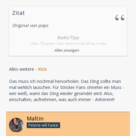
Zitat
Original von pops
Radio:Tipp
des Teams der Hörspiel-Freunde
Alles anzeigen
Im "Radio:Tipp" empfiehlt das Team der Hörspiel-
Freunde Radiohörspiele, die in den nächsten Tagen
gesendet werden.
Alles weitere -
Klick
Die Empfehlung für den
Das muss ich nochmal hervorholen. Das Ding sollte man
mal wirklich lauschen. Für Stricker-Fans ohnehin ein Muss -
26.05.2008:
wer weiß, wann das Ding wieder gesendet wird. Also,
einschalten, aufnehmen, was auch immer - Anhören!!!
Ab 21:33 Uhr sendet
Maltin
Link
Peterle will Fanta!
Stream