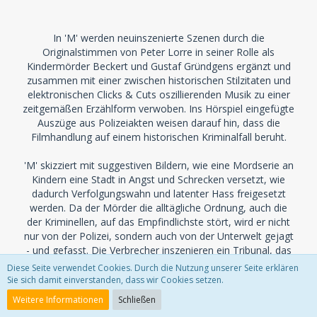
In 'M' werden neuinszenierte Szenen durch die
Originalstimmen von Peter Lorre in seiner Rolle als
Kindermörder Beckert und Gustaf Gründgens ergänzt und
zusammen mit einer zwischen historischen Stilzitaten und
elektronischen Clicks & Cuts oszillierenden Musik zu einer
zeitgemäßen Erzählform verwoben. Ins Hörspiel eingefügte
Auszüge aus Polizeiakten weisen darauf hin, dass die
Filmhandlung auf einem historischen Kriminalfall beruht.
'M' skizziert mit suggestiven Bildern, wie eine Mordserie an
Kindern eine Stadt in Angst und Schrecken versetzt, wie
dadurch Verfolgungswahn und latenter Hass freigesetzt
werden. Da der Mörder die alltägliche Ordnung, auch die
der Kriminellen, auf das Empfindlichste stört, wird er nicht
nur von der Polizei, sondern auch von der Unterwelt gejagt
- und gefasst. Die Verbrecher inszenieren ein Tribunal, das
sich bis hin zur Bestellung eines Pflichtverteidigers an den
Diese Seite verwendet Cookies. Durch die Nutzung unserer Seite erklären
Regeln einer ordentlichen Gerichtsverhandlung orientiert,
Sie sich damit einverstanden, dass wir Cookies setzen.
um der beabsichtigten Lynchjustiz zumindest äußerlich den
Weitere Informationen
Schließen
Anstrich von Legitimität zu geben.