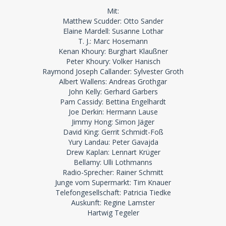
Mit:
Matthew Scudder: Otto Sander
Elaine Mardell: Susanne Lothar
T. J.: Marc Hosemann
Kenan Khoury: Burghart Klaußner
Peter Khoury: Volker Hanisch
Raymond Joseph Callander: Sylvester Groth
Albert Wallens: Andreas Grothgar
John Kelly: Gerhard Garbers
Pam Cassidy: Bettina Engelhardt
Joe Derkin: Hermann Lause
Jimmy Hong: Simon Jäger
David King: Gerrit Schmidt-Foß
Yury Landau: Peter Gavajda
Drew Kaplan: Lennart Krüger
Bellamy: Ulli Lothmanns
Radio-Sprecher: Rainer Schmitt
Junge vom Supermarkt: Tim Knauer
Telefongesellschaft: Patricia Tiedke
Auskunft: Regine Lamster
Hartwig Tegeler