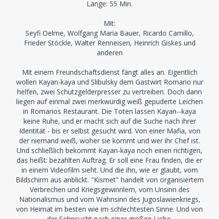
Länge: 55 Min.
Mit:
Seyfi Oelme, Wolfgang Maria Bauer, Ricardo Camillo,
Frieder Stöckle, Walter Renneisen, Heinrich Giskes und
anderen
Mit einem Freundschaftsdienst fängt alles an. Eigentlich
wollen Kayan-kaya und Slibulsky dem Gastwirt Romario nur
helfen, zwei Schutzgelderpresser zu vertreiben. Doch dann
liegen auf einmal zwei merkwürdig weiß gepuderte Leichen
in Romarios Restaurant. Die Toten lassen Kayan--kaya
keine Ruhe, und er macht sich auf die Suche nach ihrer
Identität - bis er selbst gesucht wird. Von einer Mafia, von
der niemand weiß, woher sie kommt und wer ihr Chef ist.
Und schließlich bekommt Kayan-kaya noch einen richtigen,
das heißt: bezahlten Auftrag. Er soll eine Frau finden, die er
in einem Videofilm sieht. Und die ihn, wie er glaubt, vom
Bildschirm aus anblickt. "Kismet" handelt von organisiertem
Verbrechen und Kriegsgewinnlern, vom Unsinn des
Nationalismus und vom Wahnsinn des Jugoslawienkriegs,
von Heimat im besten wie im schlechtesten Sinne. Und von
der Sehnsucht nach einer großen Liebe.