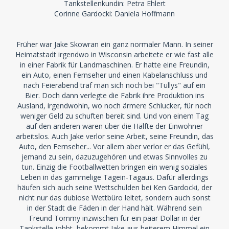
Tankstellenkundin: Petra Ehlert
Corinne Gardocki: Daniela Hoffmann
Früher war Jake Skowran ein ganz normaler Mann. In seiner
Heimatstadt irgendwo in Wisconsin arbeitete er wie fast alle
in einer Fabrik für Landmaschinen. Er hatte eine Freundin,
ein Auto, einen Fernseher und einen Kabelanschluss und
nach Feierabend traf man sich noch bei "Tullys" auf ein
Bier. Doch dann verlegte die Fabrik ihre Produktion ins
Ausland, irgendwohin, wo noch ärmere Schlucker, für noch
weniger Geld zu schuften bereit sind. Und von einem Tag
auf den anderen waren über die Hälfte der Einwohner
arbeitslos. Auch Jake verlor seine Arbeit, seine Freundin, das
Auto, den Fernseher... Vor allem aber verlor er das Gefühl,
jemand zu sein, dazuzugehören und etwas Sinnvolles zu
tun. Einzig die Footballwetten bringen ein wenig soziales
Leben in das gammelige Tagein-Tagaus. Dafür allerdings
häufen sich auch seine Wettschulden bei Ken Gardocki, der
nicht nur das dubiose Wettbüro leitet, sondern auch sonst
in der Stadt die Fäden in der Hand hält. Während sein
Freund Tommy inzwischen für ein paar Dollar in der
Tankstelle jobbt, bekommt Jake aus heiterem Himmel ein