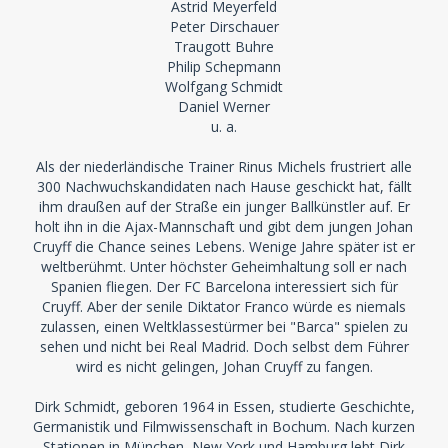
Astrid Meyerfeld
Peter Dirschauer
Traugott Buhre
Philip Schepmann
Wolfgang Schmidt
Daniel Werner
u. a.
Als der niederländische Trainer Rinus Michels frustriert alle
300 Nachwuchskandidaten nach Hause geschickt hat, fällt
ihm draußen auf der Straße ein junger Ballkünstler auf. Er
holt ihn in die Ajax-Mannschaft und gibt dem jungen Johan
Cruyff die Chance seines Lebens. Wenige Jahre später ist er
weltberühmt. Unter höchster Geheimhaltung soll er nach
Spanien fliegen. Der FC Barcelona interessiert sich für
Cruyff. Aber der senile Diktator Franco würde es niemals
zulassen, einen Weltklassestürmer bei "Barca" spielen zu
sehen und nicht bei Real Madrid. Doch selbst dem Führer
wird es nicht gelingen, Johan Cruyff zu fangen.
Dirk Schmidt, geboren 1964 in Essen, studierte Geschichte,
Germanistik und Filmwissenschaft in Bochum. Nach kurzen
Stationen in München, New York und Hamburg lebt Dirk