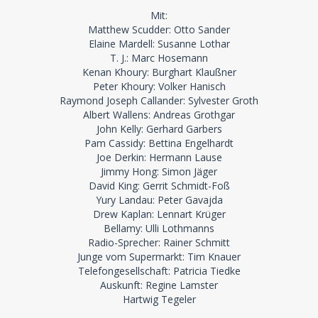
Mit:
Matthew Scudder: Otto Sander
Elaine Mardell: Susanne Lothar
T. J.: Marc Hosemann
Kenan Khoury: Burghart Klaußner
Peter Khoury: Volker Hanisch
Raymond Joseph Callander: Sylvester Groth
Albert Wallens: Andreas Grothgar
John Kelly: Gerhard Garbers
Pam Cassidy: Bettina Engelhardt
Joe Derkin: Hermann Lause
Jimmy Hong: Simon Jäger
David King: Gerrit Schmidt-Foß
Yury Landau: Peter Gavajda
Drew Kaplan: Lennart Krüger
Bellamy: Ulli Lothmanns
Radio-Sprecher: Rainer Schmitt
Junge vom Supermarkt: Tim Knauer
Telefongesellschaft: Patricia Tiedke
Auskunft: Regine Lamster
Hartwig Tegeler