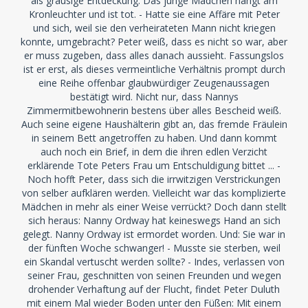
als grausige Entdeckung: Das junge Mädchen hängt am
Kronleuchter und ist tot. - Hatte sie eine Affäre mit Peter
und sich, weil sie den verheirateten Mann nicht kriegen
konnte, umgebracht? Peter weiß, dass es nicht so war, aber
er muss zugeben, dass alles danach aussieht. Fassungslos
ist er erst, als dieses vermeintliche Verhältnis prompt durch
eine Reihe offenbar glaubwürdiger Zeugenaussagen
bestätigt wird. Nicht nur, dass Nannys
Zimmermitbewohnerin bestens über alles Bescheid weiß.
Auch seine eigene Haushälterin gibt an, das fremde Fräulein
in seinem Bett angetroffen zu haben. Und dann kommt
auch noch ein Brief, in dem die ihren edlen Verzicht
erklärende Tote Peters Frau um Entschuldigung bittet ... -
Noch hofft Peter, dass sich die irrwitzigen Verstrickungen
von selber aufklären werden. Vielleicht war das komplizierte
Mädchen in mehr als einer Weise verrückt? Doch dann stellt
sich heraus: Nanny Ordway hat keineswegs Hand an sich
gelegt. Nanny Ordway ist ermordet worden. Und: Sie war in
der fünften Woche schwanger! - Musste sie sterben, weil
ein Skandal vertuscht werden sollte? - Indes, verlassen von
seiner Frau, geschnitten von seinen Freunden und wegen
drohender Verhaftung auf der Flucht, findet Peter Duluth
mit einem Mal wieder Boden unter den Füßen: Mit einem