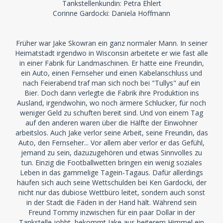
Tankstellenkundin: Petra Ehlert
Corinne Gardocki: Daniela Hoffmann
Früher war Jake Skowran ein ganz normaler Mann. In seiner
Heimatstadt irgendwo in Wisconsin arbeitete er wie fast alle
in einer Fabrik für Landmaschinen. Er hatte eine Freundin,
ein Auto, einen Fernseher und einen Kabelanschluss und
nach Feierabend traf man sich noch bei "Tullys" auf ein
Bier. Doch dann verlegte die Fabrik ihre Produktion ins
Ausland, irgendwohin, wo noch ärmere Schlucker, für noch
weniger Geld zu schuften bereit sind. Und von einem Tag
auf den anderen waren über die Hälfte der Einwohner
arbeitslos. Auch Jake verlor seine Arbeit, seine Freundin, das
Auto, den Fernseher... Vor allem aber verlor er das Gefühl,
jemand zu sein, dazuzugehören und etwas Sinnvolles zu
tun. Einzig die Footballwetten bringen ein wenig soziales
Leben in das gammelige Tagein-Tagaus. Dafür allerdings
häufen sich auch seine Wettschulden bei Ken Gardocki, der
nicht nur das dubiose Wettbüro leitet, sondern auch sonst
in der Stadt die Fäden in der Hand hält. Während sein
Freund Tommy inzwischen für ein paar Dollar in der
Tankstelle jobbt, bekommt Jake aus heiterem Himmel ein