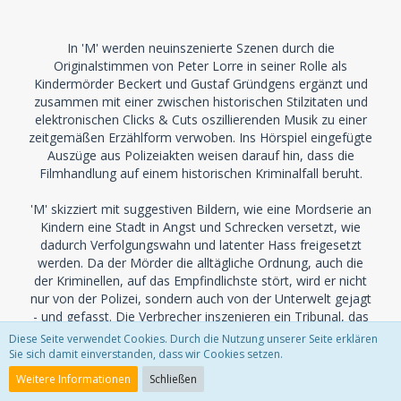
In 'M' werden neuinszenierte Szenen durch die
Originalstimmen von Peter Lorre in seiner Rolle als
Kindermörder Beckert und Gustaf Gründgens ergänzt und
zusammen mit einer zwischen historischen Stilzitaten und
elektronischen Clicks & Cuts oszillierenden Musik zu einer
zeitgemäßen Erzählform verwoben. Ins Hörspiel eingefügte
Auszüge aus Polizeiakten weisen darauf hin, dass die
Filmhandlung auf einem historischen Kriminalfall beruht.
'M' skizziert mit suggestiven Bildern, wie eine Mordserie an
Kindern eine Stadt in Angst und Schrecken versetzt, wie
dadurch Verfolgungswahn und latenter Hass freigesetzt
werden. Da der Mörder die alltägliche Ordnung, auch die
der Kriminellen, auf das Empfindlichste stört, wird er nicht
nur von der Polizei, sondern auch von der Unterwelt gejagt
- und gefasst. Die Verbrecher inszenieren ein Tribunal, das
sich bis hin zur Bestellung eines Pflichtverteidigers an den
Diese Seite verwendet Cookies. Durch die Nutzung unserer Seite erklären
Regeln einer ordentlichen Gerichtsverhandlung orientiert,
Sie sich damit einverstanden, dass wir Cookies setzen.
um der beabsichtigten Lynchjustiz zumindest äußerlich den
Weitere Informationen
Schließen
Anstrich von Legitimität zu geben.