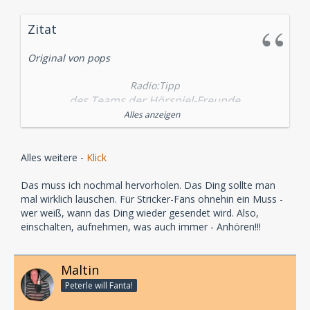
Zitat
Original von pops
Radio:Tipp
des Teams der Hörspiel-Freunde
Alles anzeigen
Im "Radio:Tipp" empfiehlt das Team der Hörspiel-
Freunde Radiohörspiele, die in den nächsten Tagen
gesendet werden.
Alles weitere -
Klick
Die Empfehlung für den
Das muss ich nochmal hervorholen. Das Ding sollte man
mal wirklich lauschen. Für Stricker-Fans ohnehin ein Muss -
26.05.2008:
wer weiß, wann das Ding wieder gesendet wird. Also,
einschalten, aufnehmen, was auch immer - Anhören!!!
Ab 21:33 Uhr sendet
Maltin
Link
Peterle will Fanta!
Stream