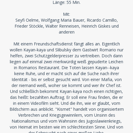
Länge: 55 Min.
Mit:
Seyfi Oelme, Wolfgang Maria Bauer, Ricardo Camillo,
Frieder Stöckle, Walter Renneisen, Heinrich Giskes und
anderen
Mit einem Freundschaftsdienst fängt alles an. Eigentlich
wollen Kayan-kaya und Slibulsky dem Gastwirt Romario nur
helfen, zwei Schutzgelderpresser zu vertreiben. Doch dann
liegen auf einmal zwei merkwürdig weiß gepuderte Leichen
in Romarios Restaurant. Die Toten lassen Kayan--kaya
keine Ruhe, und er macht sich auf die Suche nach ihrer
Identität - bis er selbst gesucht wird. Von einer Mafia, von
der niemand weiß, woher sie kommt und wer ihr Chef ist.
Und schließlich bekommt Kayan-kaya noch einen richtigen,
das heißt: bezahlten Auftrag. Er soll eine Frau finden, die er
in einem Videofilm sieht. Und die ihn, wie er glaubt, vom
Bildschirm aus anblickt. "Kismet" handelt von organisiertem
Verbrechen und Kriegsgewinnlern, vom Unsinn des
Nationalismus und vom Wahnsinn des Jugoslawienkriegs,
von Heimat im besten wie im schlechtesten Sinne. Und von
der Sehnsucht nach einer großen Liebe.