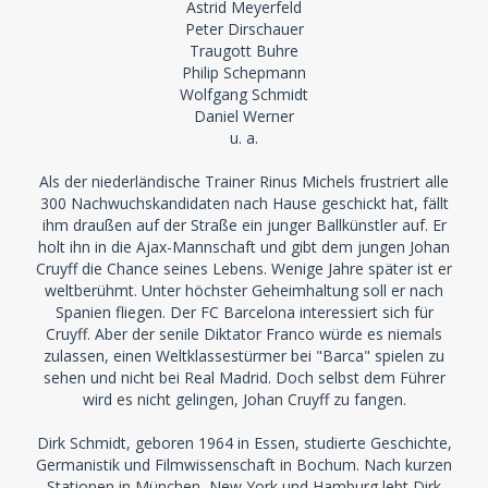
Astrid Meyerfeld
Peter Dirschauer
Traugott Buhre
Philip Schepmann
Wolfgang Schmidt
Daniel Werner
u. a.
Als der niederländische Trainer Rinus Michels frustriert alle
300 Nachwuchskandidaten nach Hause geschickt hat, fällt
ihm draußen auf der Straße ein junger Ballkünstler auf. Er
holt ihn in die Ajax-Mannschaft und gibt dem jungen Johan
Cruyff die Chance seines Lebens. Wenige Jahre später ist er
weltberühmt. Unter höchster Geheimhaltung soll er nach
Spanien fliegen. Der FC Barcelona interessiert sich für
Cruyff. Aber der senile Diktator Franco würde es niemals
zulassen, einen Weltklassestürmer bei "Barca" spielen zu
sehen und nicht bei Real Madrid. Doch selbst dem Führer
wird es nicht gelingen, Johan Cruyff zu fangen.
Dirk Schmidt, geboren 1964 in Essen, studierte Geschichte,
Germanistik und Filmwissenschaft in Bochum. Nach kurzen
Stationen in München, New York und Hamburg lebt Dirk