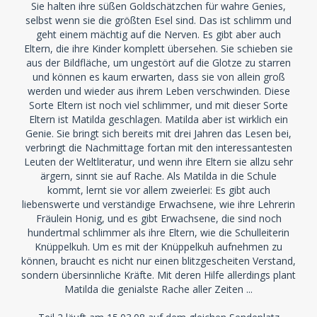
Sie halten ihre süßen Goldschätzchen für wahre Genies,
selbst wenn sie die größten Esel sind. Das ist schlimm und
geht einem mächtig auf die Nerven. Es gibt aber auch
Eltern, die ihre Kinder komplett übersehen. Sie schieben sie
aus der Bildfläche, um ungestört auf die Glotze zu starren
und können es kaum erwarten, dass sie von allein groß
werden und wieder aus ihrem Leben verschwinden. Diese
Sorte Eltern ist noch viel schlimmer, und mit dieser Sorte
Eltern ist Matilda geschlagen. Matilda aber ist wirklich ein
Genie. Sie bringt sich bereits mit drei Jahren das Lesen bei,
verbringt die Nachmittage fortan mit den interessantesten
Leuten der Weltliteratur, und wenn ihre Eltern sie allzu sehr
ärgern, sinnt sie auf Rache. Als Matilda in die Schule
kommt, lernt sie vor allem zweierlei: Es gibt auch
liebenswerte und verständige Erwachsene, wie ihre Lehrerin
Fräulein Honig, und es gibt Erwachsene, die sind noch
hundertmal schlimmer als ihre Eltern, wie die Schulleiterin
Knüppelkuh. Um es mit der Knüppelkuh aufnehmen zu
können, braucht es nicht nur einen blitzgescheiten Verstand,
sondern übersinnliche Kräfte. Mit deren Hilfe allerdings plant
Matilda die genialste Rache aller Zeiten ...