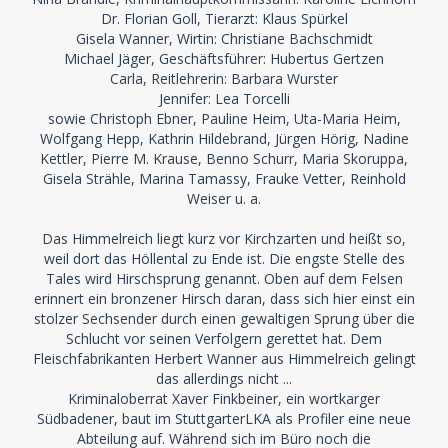
Dr. Florian Goll, Tierarzt: Klaus Spürkel
Gisela Wanner, Wirtin: Christiane Bachschmidt
Michael Jäger, Geschäftsführer: Hubertus Gertzen
Carla, Reitlehrerin: Barbara Wurster
Jennifer: Lea Torcelli
sowie Christoph Ebner, Pauline Heim, Uta-Maria Heim,
Wolfgang Hepp, Kathrin Hildebrand, Jürgen Hörig, Nadine
Kettler, Pierre M. Krause, Benno Schurr, Maria Skoruppa,
Gisela Strähle, Marina Tamassy, Frauke Vetter, Reinhold
Weiser u. a.
Das Himmelreich liegt kurz vor Kirchzarten und heißt so,
weil dort das Höllental zu Ende ist. Die engste Stelle des
Tales wird Hirschsprung genannt. Oben auf dem Felsen
erinnert ein bronzener Hirsch daran, dass sich hier einst ein
stolzer Sechsender durch einen gewaltigen Sprung über die
Schlucht vor seinen Verfolgern gerettet hat. Dem
Fleischfabrikanten Herbert Wanner aus Himmelreich gelingt
das allerdings nicht ...
Kriminaloberrat Xaver Finkbeiner, ein wortkarger
Südbadener, baut im StuttgarterLKA als Profiler eine neue
Abteilung auf. Während sich im Büro noch die