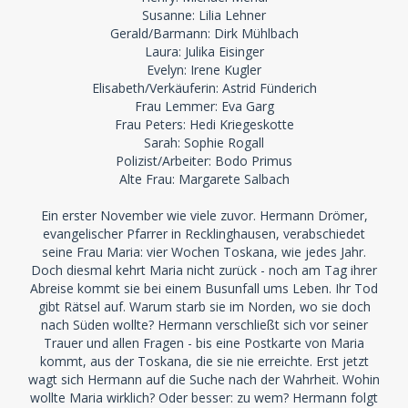
Susanne: Lilia Lehner
Gerald/Barmann: Dirk Mühlbach
Laura: Julika Eisinger
Evelyn: Irene Kugler
Elisabeth/Verkäuferin: Astrid Fünderich
Frau Lemmer: Eva Garg
Frau Peters: Hedi Kriegeskotte
Sarah: Sophie Rogall
Polizist/Arbeiter: Bodo Primus
Alte Frau: Margarete Salbach
Ein erster November wie viele zuvor. Hermann Drömer,
evangelischer Pfarrer in Recklinghausen, verabschiedet
seine Frau Maria: vier Wochen Toskana, wie jedes Jahr.
Doch diesmal kehrt Maria nicht zurück - noch am Tag ihrer
Abreise kommt sie bei einem Busunfall ums Leben. Ihr Tod
gibt Rätsel auf. Warum starb sie im Norden, wo sie doch
nach Süden wollte? Hermann verschließt sich vor seiner
Trauer und allen Fragen - bis eine Postkarte von Maria
kommt, aus der Toskana, die sie nie erreichte. Erst jetzt
wagt sich Hermann auf die Suche nach der Wahrheit. Wohin
wollte Maria wirklich? Oder besser: zu wem? Hermann folgt