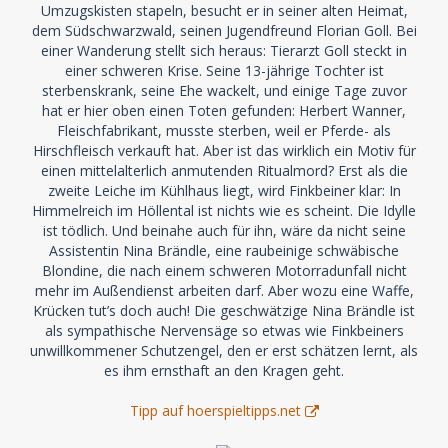
Umzugskisten stapeln, besucht er in seiner alten Heimat,
dem Südschwarzwald, seinen Jugendfreund Florian Goll. Bei
einer Wanderung stellt sich heraus: Tierarzt Goll steckt in
einer schweren Krise. Seine 13-jährige Tochter ist
sterbenskrank, seine Ehe wackelt, und einige Tage zuvor
hat er hier oben einen Toten gefunden: Herbert Wanner,
Fleischfabrikant, musste sterben, weil er Pferde- als
Hirschfleisch verkauft hat. Aber ist das wirklich ein Motiv für
einen mittelalterlich anmutenden Ritualmord? Erst als die
zweite Leiche im Kühlhaus liegt, wird Finkbeiner klar: In
Himmelreich im Höllental ist nichts wie es scheint. Die Idylle
ist tödlich. Und beinahe auch für ihn, wäre da nicht seine
Assistentin Nina Brändle, eine raubeinige schwäbische
Blondine, die nach einem schweren Motorradunfall nicht
mehr im Außendienst arbeiten darf. Aber wozu eine Waffe,
Krücken tut’s doch auch! Die geschwätzige Nina Brändle ist
als sympathische Nervensäge so etwas wie Finkbeiners
unwillkommener Schutzengel, den er erst schätzen lernt, als
es ihm ernsthaft an den Kragen geht.
Tipp auf hoerspieltipps.net