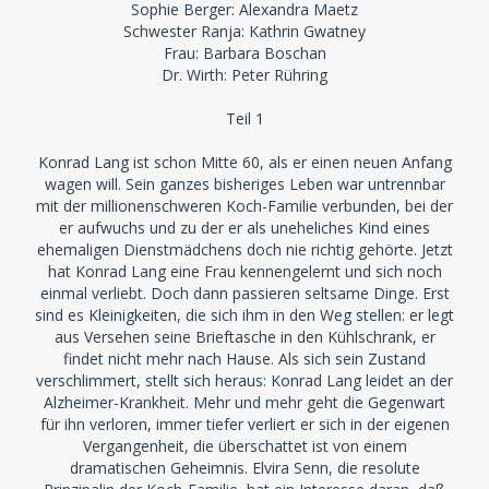
Sophie Berger: Alexandra Maetz
Schwester Ranja: Kathrin Gwatney
Frau: Barbara Boschan
Dr. Wirth: Peter Rühring
Teil 1
Konrad Lang ist schon Mitte 60, als er einen neuen Anfang
wagen will. Sein ganzes bisheriges Leben war untrennbar
mit der millionenschweren Koch-Familie verbunden, bei der
er aufwuchs und zu der er als uneheliches Kind eines
ehemaligen Dienstmädchens doch nie richtig gehörte. Jetzt
hat Konrad Lang eine Frau kennengelernt und sich noch
einmal verliebt. Doch dann passieren seltsame Dinge. Erst
sind es Kleinigkeiten, die sich ihm in den Weg stellen: er legt
aus Versehen seine Brieftasche in den Kühlschrank, er
findet nicht mehr nach Hause. Als sich sein Zustand
verschlimmert, stellt sich heraus: Konrad Lang leidet an der
Alzheimer-Krankheit. Mehr und mehr geht die Gegenwart
für ihn verloren, immer tiefer verliert er sich in der eigenen
Vergangenheit, die überschattet ist von einem
dramatischen Geheimnis. Elvira Senn, die resolute