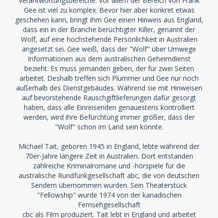
Verantwortungsbereiche. Vor allem der Bereich von Frank
Gee ist viel zu komplex. Bevor hier aber konkret etwas
geschehen kann, bringt ihm Gee einen Hinweis aus England,
dass ein in der Branche berüchtigter Killer, genannt der
Wolf, auf eine hochstehende Persönlichkeit in Australien
angesetzt sei. Gee weiß, dass der "Wolf" über Umwege
Informationen aus dem australischen Geheimdienst
bezieht. Es muss jemanden geben, der für zwei Seiten
arbeitet. Deshalb treffen sich Plummer und Gee nur noch
außerhalb des Dienstgebäudes. Während sie mit Hinweisen
auf bevorstehende Rauschgiftlieferungen dafür gesorgt
haben, dass alle Einreisenden genauestens kontrolliert
werden, wird ihre Befürchtung immer größer, dass der
"Wolf" schon im Land sein könnte.
Michael Tait, geboren 1945 in England, lebte während der
70er-Jahre längere Zeit in Australien. Dort entstanden
zahlreiche Kriminalromane und -hörspiele für die
australische Rundfunkgesellschaft abc, die von deutschen
Sendern übernommen wurden. Sein Theaterstück
"Fellowship" wurde 1974 von der kanadischen
Fernsehgesellschaft
cbc als Film produziert. Tait lebt in England und arbeitet