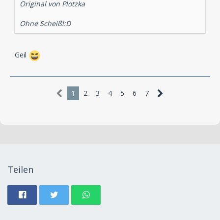
Original von Plotzka
Ohne Scheiß!:D
Geil
1
2
3
4
5
6
7
Teilen