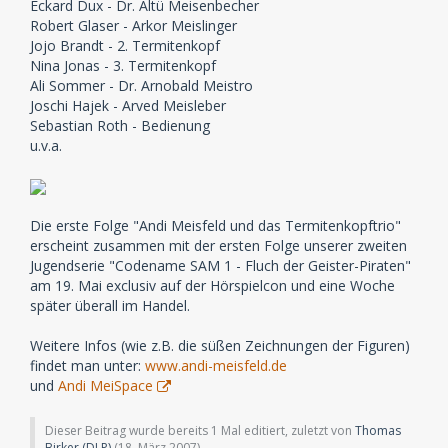
Eckard Dux - Dr. Altü Meisenbecher
Robert Glaser - Arkor Meislinger
Jojo Brandt - 2. Termitenkopf
Nina Jonas - 3. Termitenkopf
Ali Sommer - Dr. Arnobald Meistro
Joschi Hajek - Arved Meisleber
Sebastian Roth - Bedienung
u.v.a.
Die erste Folge "Andi Meisfeld und das Termitenkopftrio"
erscheint zusammen mit der ersten Folge unserer zweiten
Jugendserie "Codename SAM 1 - Fluch der Geister-Piraten"
am 19. Mai exclusiv auf der Hörspielcon und eine Woche
später überall im Handel.
Weitere Infos (wie z.B. die süßen Zeichnungen der Figuren)
findet man unter:
www.andi-meisfeld.de
und
Andi MeiSpace
Dieser Beitrag wurde bereits 1 Mal editiert, zuletzt von
Thomas
Birker (DLP)
(
18. März 2007
)