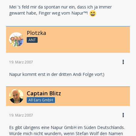
Mei 's feld mir da spontan nur ein, dass ich ja immer
gewarnt habe, Finger weg vom Napur™!
Plotzka
ANT
19. März 2007
Napur kommt erst in der dritten Andi Folge vor!;)
Captain Blitz
All Ears GmbH
19. März 2007
Es gibt übrigens eine Napur GmbH im Süden Deutschlands.
Würde mich nicht wundern, wenn Stefan Wolf den Namen