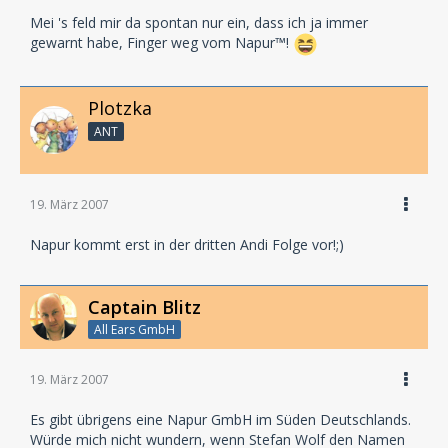
Mei 's feld mir da spontan nur ein, dass ich ja immer
gewarnt habe, Finger weg vom Napur™!
Plotzka
ANT
19. März 2007
Napur kommt erst in der dritten Andi Folge vor!;)
Captain Blitz
All Ears GmbH
19. März 2007
Es gibt übrigens eine Napur GmbH im Süden Deutschlands.
Würde mich nicht wundern, wenn Stefan Wolf den Namen