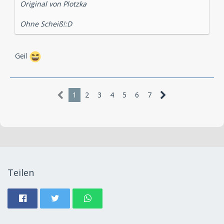
Original von Plotzka
Ohne Scheiß!:D
Geil
1
2
3
4
5
6
7
Teilen