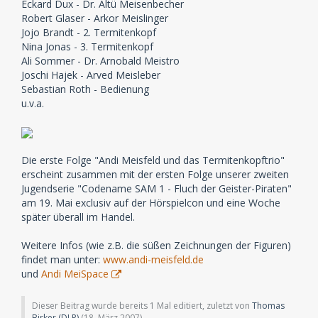
Eckard Dux - Dr. Altü Meisenbecher
Robert Glaser - Arkor Meislinger
Jojo Brandt - 2. Termitenkopf
Nina Jonas - 3. Termitenkopf
Ali Sommer - Dr. Arnobald Meistro
Joschi Hajek - Arved Meisleber
Sebastian Roth - Bedienung
u.v.a.
Die erste Folge "Andi Meisfeld und das Termitenkopftrio"
erscheint zusammen mit der ersten Folge unserer zweiten
Jugendserie "Codename SAM 1 - Fluch der Geister-Piraten"
am 19. Mai exclusiv auf der Hörspielcon und eine Woche
später überall im Handel.
Weitere Infos (wie z.B. die süßen Zeichnungen der Figuren)
findet man unter:
www.andi-meisfeld.de
und
Andi MeiSpace
Dieser Beitrag wurde bereits 1 Mal editiert, zuletzt von
Thomas
Birker (DLP)
(
18. März 2007
)