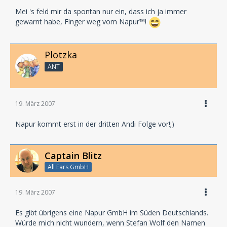
Mei 's feld mir da spontan nur ein, dass ich ja immer
gewarnt habe, Finger weg vom Napur™!
Plotzka
ANT
19. März 2007
Napur kommt erst in der dritten Andi Folge vor!;)
Captain Blitz
All Ears GmbH
19. März 2007
Es gibt übrigens eine Napur GmbH im Süden Deutschlands.
Würde mich nicht wundern, wenn Stefan Wolf den Namen