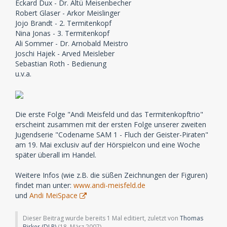
Eckard Dux - Dr. Altü Meisenbecher
Robert Glaser - Arkor Meislinger
Jojo Brandt - 2. Termitenkopf
Nina Jonas - 3. Termitenkopf
Ali Sommer - Dr. Arnobald Meistro
Joschi Hajek - Arved Meisleber
Sebastian Roth - Bedienung
u.v.a.
Die erste Folge "Andi Meisfeld und das Termitenkopftrio"
erscheint zusammen mit der ersten Folge unserer zweiten
Jugendserie "Codename SAM 1 - Fluch der Geister-Piraten"
am 19. Mai exclusiv auf der Hörspielcon und eine Woche
später überall im Handel.
Weitere Infos (wie z.B. die süßen Zeichnungen der Figuren)
findet man unter:
www.andi-meisfeld.de
und
Andi MeiSpace
Dieser Beitrag wurde bereits 1 Mal editiert, zuletzt von
Thomas
Birker (DLP)
(
18. März 2007
)