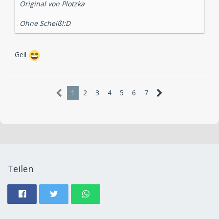
Original von Plotzka
Ohne Scheiß!:D
Geil
1
2
3
4
5
6
7
Teilen