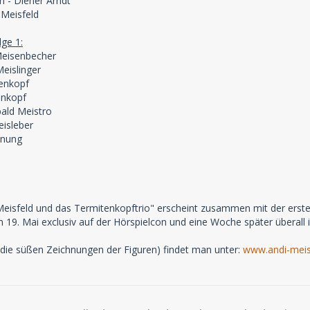
 - Diener Arndt
 Meisfeld
lge 1:
 Meisenbecher
Meislinger
tenkopf
enkopf
bald Meistro
eisleber
enung
 Meisfeld und das Termitenkopftrio" erscheint zusammen mit der ers
m 19. Mai exclusiv auf der Hörspielcon und eine Woche später überall 
. die süßen Zeichnungen der Figuren) findet man unter:
www.andi-meis