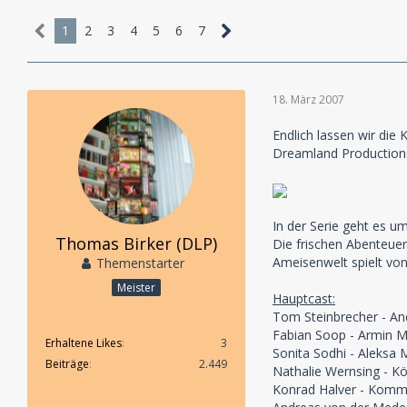
1
2
3
4
5
6
7
18. März 2007
Endlich lassen wir die
Dreamland Productions
In der Serie geht es u
Thomas Birker (DLP)
Die frischen Abenteuer
Ameisenwelt spielt vo
Themenstarter
Meister
Hauptcast:
Tom Steinbrecher - An
Fabian Soop - Armin M
Erhaltene Likes
3
Sonita Sodhi - Aleksa 
Beiträge
2.449
Nathalie Wernsing - Kö
Konrad Halver - Komm