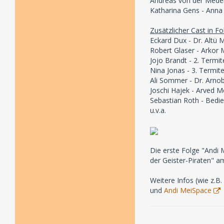
Andreas von der Meden
Katharina Gens - Anna
Zusätzlicher Cast in Fo
Eckard Dux - Dr. Altü
Robert Glaser - Arkor 
Jojo Brandt - 2. Termi
Nina Jonas - 3. Termit
Ali Sommer - Dr. Arno
Joschi Hajek - Arved M
Sebastian Roth - Bedi
u.v.a.
Die erste Folge "Andi
der Geister-Piraten" a
Weitere Infos (wie z.B
und
Andi MeiSpace