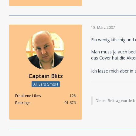
18. März 2007
Ein wenig kitschig und d
Man muss ja auch beden
das Cover hat die Aktent
Ich lasse mich aber in
Captain Blitz
All Ears GmbH
Erhaltene Likes
128
Dieser Beitrag wurde ber
Beiträge
91.679