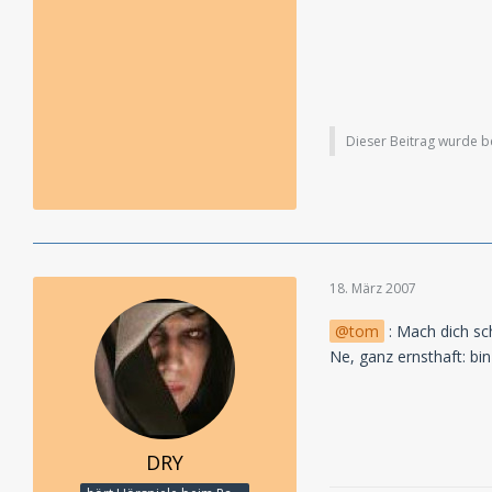
Dieser Beitrag wurde ber
18. März 2007
tom
: Mach dich sch
Ne, ganz ernsthaft: bi
DRY