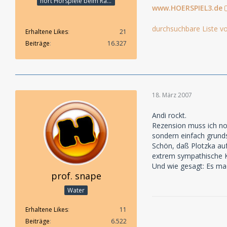
hört Hörspiele beim Rasenmähen
www.HOERSPIEL3.de
durchsuchbare Liste vo
Erhaltene Likes
21
Beiträge
16.327
18. März 2007
Andi rockt.
Rezension muss ich no
sondern einfach grunds
Schön, daß Plotzka auf
extrem sympathische 
Und wie gesagt: Es ma
prof. snape
Water
Erhaltene Likes
11
Beiträge
6.522