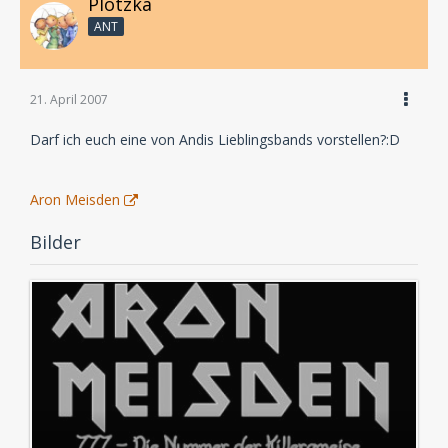
Plotzka
Viel Spaß beim reinlauschen!
ANT
LG aus Meisenstedt...
Euer Andi!
21. April 2007
Darf ich euch eine von Andis Lieblingsbands vorstellen?:D
www.andi-meisfeld.de
Aron Meisden
Bilder