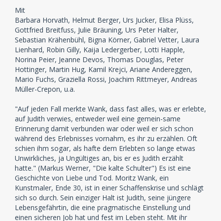
Mit
Barbara Horvath, Helmut Berger, Urs Jucker, Elisa Plüss,
Gottfried Breitfuss, Julie Bräuning, Urs Peter Halter,
Sebastian Krähenbühl, Bigna Körner, Gabriel Vetter, Laura
Lienhard, Robin Gilly, Kaija Ledergerber, Lotti Happle,
Norina Peier, Jeanne Devos, Thomas Douglas, Peter
Hottinger, Martin Hug, Kamil Krejci, Ariane Andereggen,
Mario Fuchs, Graziella Rossi, Joachim Rittmeyer, Andreas
Müller-Crepon, u.a.
"Auf jeden Fall merkte Wank, dass fast alles, was er erlebte,
auf Judith verwies, entweder weil eine gemein-same
Erinnerung damit verbunden war oder weil er sich schon
während des Erlebnisses vornahm, es ihr zu erzählen. Oft
schien ihm sogar, als hafte dem Erlebten so lange etwas
Unwirkliches, ja Ungültiges an, bis er es Judith erzählt
hatte." (Markus Werner, "Die kalte Schulter") Es ist eine
Geschichte von Liebe und Tod. Moritz Wank, ein
Kunstmaler, Ende 30, ist in einer Schaffenskrise und schlägt
sich so durch. Sein einziger Halt ist Judith, seine jüngere
Lebensgefährtin, die eine pragmatische Einstellung und
einen sicheren Job hat und fest im Leben steht. Mit ihr