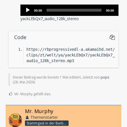
Audio-
00:00
00:00
Player
yackLEbQx7_audio_128k_stereo
Code
https://rbprogressivedl-a.akamaihd.net/
clips/zt/welt/ya/yackLEbQx7/yackLEbQx7_
audio_128k_stereo.mp3
Dieser Beitrag wurde bereits 1 Mal editiert, zuletzt von
pops
(
28. Mai 2026
)
Mr. Murphy gefällt das.
Mr. Murphy
Themenstarter
Stammgast in der Barbarabar