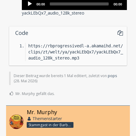
Audio-
00:00
00:00
Player
yackLEbQx7_audio_128k_stereo
Code
https://rbprogressivedl-a.akamaihd.net/
clips/zt/welt/ya/yackLEbQx7/yackLEbQx7_
audio_128k_stereo.mp3
Dieser Beitrag wurde bereits 1 Mal editiert, zuletzt von
pops
(
28. Mai 2026
)
Mr. Murphy gefällt das.
Mr. Murphy
Themenstarter
Stammgast in der Barbarabar