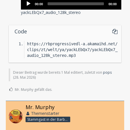
Audio-
00:00
00:00
Player
yackLEbQx7_audio_128k_stereo
Code
https://rbprogressivedl-a.akamaihd.net/
clips/zt/welt/ya/yackLEbQx7/yackLEbQx7_
audio_128k_stereo.mp3
Dieser Beitrag wurde bereits 1 Mal editiert, zuletzt von
pops
(
28. Mai 2026
)
Mr. Murphy gefällt das.
Mr. Murphy
Themenstarter
Stammgast in der Barbarabar