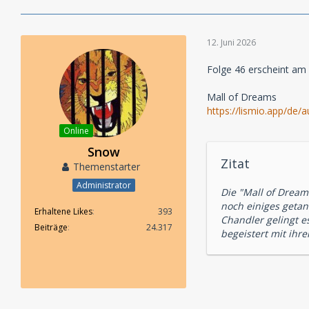
12. Juni 2026
Folge 46 erscheint am 
Mall of Dreams
https://lismio.app/de
Online
Snow
Zitat
Themenstarter
Administrator
Die "Mall of Drea
noch einiges geta
Erhaltene Likes
393
Chandler gelingt e
Beiträge
24.317
begeistert mit ihre