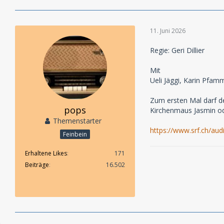
11. Juni 2026
Regie: Geri Dillier
Mit
Ueli Jäggi, Karin Pfam
Zum ersten Mal darf de
pops
Kirchenmaus Jasmin od
Themenstarter
https://www.srf.ch/a
Feinbein
Erhaltene Likes
171
Beiträge
16.502