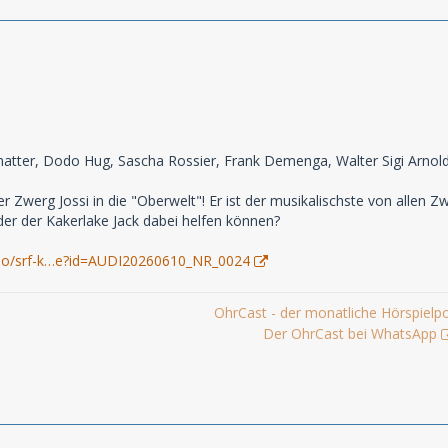
matter, Dodo Hug, Sascha Rossier, Frank Demenga, Walter Sigi Arnold, 
r Zwerg Jossi in die "Oberwelt"! Er ist der musikalischste von allen
er der Kakerlake Jack dabei helfen können?
udio/srf-k…e?id=AUDI20260610_NR_0024
OhrCast - der monatliche Hörspielp
Der OhrCast bei WhatsApp