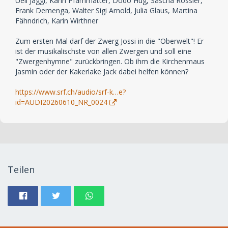
Ueli Jäggi, Karin Pfammatter, Dodo Hug, Sascha Rossier,
Frank Demenga, Walter Sigi Arnold, Julia Glaus, Martina
Fähndrich, Karin Wirthner
Zum ersten Mal darf der Zwerg Jossi in die "Oberwelt"! Er
ist der musikalischste von allen Zwergen und soll eine
"Zwergenhymne" zurückbringen. Ob ihm die Kirchenmaus
Jasmin oder der Kakerlake Jack dabei helfen können?
https://www.srf.ch/audio/srf-k…e?
id=AUDI20260610_NR_0024
Teilen