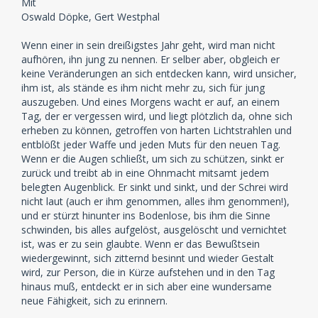
Mit
Oswald Döpke, Gert Westphal
Wenn einer in sein dreißigstes Jahr geht, wird man nicht
aufhören, ihn jung zu nennen. Er selber aber, obgleich er
keine Veränderungen an sich entdecken kann, wird unsicher,
ihm ist, als stände es ihm nicht mehr zu, sich für jung
auszugeben. Und eines Morgens wacht er auf, an einem
Tag, der er vergessen wird, und liegt plötzlich da, ohne sich
erheben zu können, getroffen von harten Lichtstrahlen und
entblößt jeder Waffe und jeden Muts für den neuen Tag.
Wenn er die Augen schließt, um sich zu schützen, sinkt er
zurück und treibt ab in eine Ohnmacht mitsamt jedem
belegten Augenblick. Er sinkt und sinkt, und der Schrei wird
nicht laut (auch er ihm genommen, alles ihm genommen!),
und er stürzt hinunter ins Bodenlose, bis ihm die Sinne
schwinden, bis alles aufgelöst, ausgelöscht und vernichtet
ist, was er zu sein glaubte. Wenn er das Bewußtsein
wiedergewinnt, sich zitternd besinnt und wieder Gestalt
wird, zur Person, die in Kürze aufstehen und in den Tag
hinaus muß, entdeckt er in sich aber eine wundersame
neue Fähigkeit, sich zu erinnern.