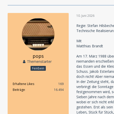
10. Juni 2026
Regie: Stefan Hilsbech
Technische Realisierung
Mit
Matthias Brandt
pops
Am 17. März 1988 überf
niemanden erschießen, 
Themenstarter
das Essen und die Kleid
Feinbein
Schuss. Jakob Esterlan
doch nicht! Aber niema
In der Zeitung steht, d
Erhaltene Likes
169
verbringt die Sonntage
Beiträge
16.494
festgenommen wird, sch
Sieben Jahre nach dem Ü
wobei er sich nicht er
gestehen. Erst als sein
Leben, Stück für Stück,