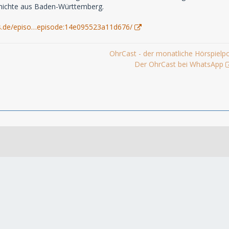
hichte aus Baden-Württemberg.
s.de/episo…episode:14e095523a11d676/
OhrCast - der monatliche Hörspielp
Der OhrCast bei WhatsApp