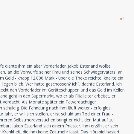
#1
e diente ihm ein alter Vorderlader. Jakob Esterland wollte
en, an die Vorwürfe seiner Frau und seines Schwiegervaters, an
em Geld - knapp 12.000 Mark - über die Theke reichte, knallte ein
liegen blieb. Wer hatte geschossen? Ich?, dachte Esterland. Ich
rsteckt den Vorderlader im Geräteschuppen und das Geld im Keller.
d geht in den Supermarkt, wo er als Filialleiter arbeitet, er
ft Verdacht. Als Monate später ein Tatverdächtiger
schuldig. Die Fahndung nach ihm läuft weiter - erfolglos.
Jahr, er will sich stellen, er ist schuld am Tod einer Frau -
ehreren Selbstmordversuchen bringt er nicht den Mut auf zu
enbart Jakob Esterland sich einem Priester. Ihm erzählt er sein
 Krankheit, die ihm keine Zeit mehr lässt. Das Hörspiel basiert