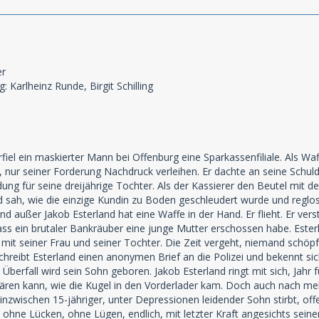
er
: Karlheinz Runde, Birgit Schilling
iel ein maskierter Mann bei Offenburg eine Sparkassenfiliale. Als Waff
nur seiner Forderung Nachdruck verleihen. Er dachte an seine Schuld
ung für seine dreijährige Tochter. Als der Kassierer den Beutel mit d
d sah, wie die einzige Kundin zu Boden geschleudert wurde und reglos 
nd außer Jakob Esterland hat eine Waffe in der Hand. Er flieht. Er ve
ass ein brutaler Bankräuber eine junge Mutter erschossen habe. Esterlan
 mit seiner Frau und seiner Tochter. Die Zeit vergeht, niemand schöp
reibt Esterland einen anonymen Brief an die Polizei und bekennt sich 
berfall wird sein Sohn geboren. Jakob Esterland ringt mit sich, Jahr für 
klären kann, wie die Kugel in den Vorderlader kam. Doch auch nach m
 inzwischen 15-jähriger, unter Depressionen leidender Sohn stirbt, off
 ohne Lücken, ohne Lügen, endlich, mit letzter Kraft angesichts seiner