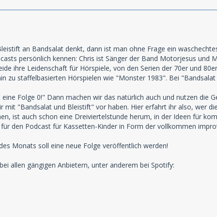
istift an Bandsalat denkt, dann ist man ohne Frage ein waschechtes 
casts persönlich kennen: Chris ist Sänger der Band Motorjesus und 
ide ihre Leidenschaft für Hörspiele, von den Serien der 70er und 80er
 hin zu staffelbasierten Hörspielen wie "Monster 1983". Bei "Bandsalat
 eine Folge 0!" Dann machen wir das natürlich auch und nutzen die Ge
mit "Bandsalat und Bleistift" vor haben. Hier erfahrt ihr also, wer di
hen, ist auch schon eine Dreiviertelstunde herum, in der Ideen für k
 für den Podcast für Kassetten-Kinder in Form der vollkommen improvis
es Monats soll eine neue Folge veröffentlich werden!
bei allen gängigen Anbietern, unter anderem bei Spotify: