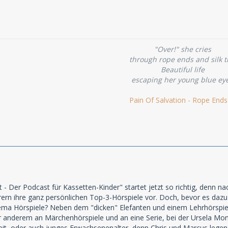
"Over!" she cries
through rope ends and silk t
Beautiful life
escaping her young blue ey
Pain Of Salvation - Rope Ends
t - Der Podcast für Kassetten-Kinder" startet jetzt so richtig, denn 
ern ihre ganz persönlichen Top-3-Hörspiele vor. Doch, bevor es dazu 
ma Hörspiele? Neben dem "dicken" Elefanten und einem Lehrhörspie
r anderem an Märchenhörspiele und an eine Serie, bei der Ursela Monn
eit, oder auch junges Erwachsenenalter, denn Chris und Marcus legen