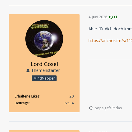
4. Juni 2026
+1
Aber für dich doch imm
https://anchor.fm/s/1
Lord Gösel
Themenstarter
MindNapper
Erhaltene Likes
20
Beiträge
6.534
pops gefällt das.