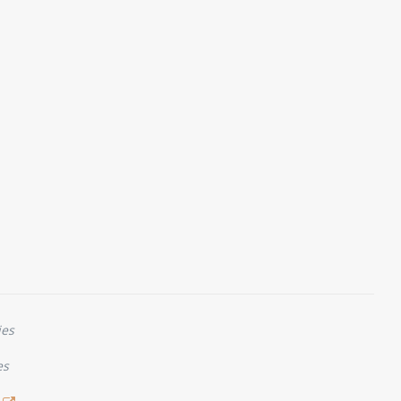
ies
es