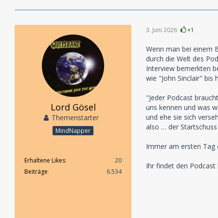
3. Juni 2026
+1
Wenn man bei einem Ble
durch die Welt des Pod
Interview bemerkten be
wie "John Sinclair" bis
"Jeder Podcast braucht
Lord Gösel
uns kennen und was wir 
und ehe sie sich verse
Themenstarter
also … der Startschuss
MindNapper
Immer am ersten Tag d
Erhaltene Likes
20
Ihr findet den Podcast 
Beiträge
6.534