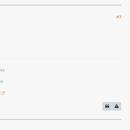
#3
ies
es