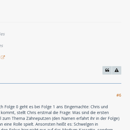
ies
es
#6
nach Folge 0 geht es bei Folge 1 ans Eingemachte: Chris und
kommt, stellt Chris erstmal die Frage: Was sind die ersten
l zum Thema Zähneputzen (den Namen erfahrt ihr in der Folge)
 eine Rolle spielt. Ansonsten heißt es: Schwelgen in
 den Fokus hier nicht nur auf das Medium Kassette, sondern