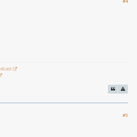
#4
odcast
#5