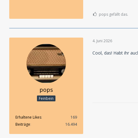
pops gefällt das.
4. Juni 2026
Cool, das! Habt ihr au
pops
Feinbein
Erhaltene Likes
169
Beiträge
16.494