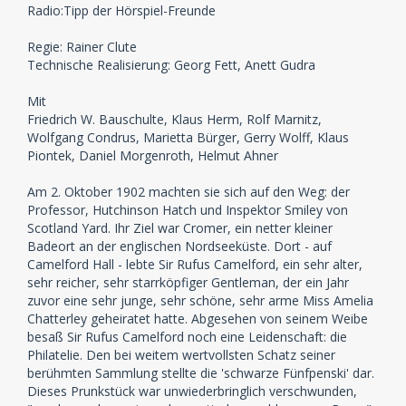
Radio:Tipp der Hörspiel-Freunde
Regie: Rainer Clute
Technische Realisierung: Georg Fett, Anett Gudra
Mit
Friedrich W. Bauschulte, Klaus Herm, Rolf Marnitz,
Wolfgang Condrus, Marietta Bürger, Gerry Wolff, Klaus
Piontek, Daniel Morgenroth, Helmut Ahner
Am 2. Oktober 1902 machten sie sich auf den Weg: der
Professor, Hutchinson Hatch und Inspektor Smiley von
Scotland Yard. Ihr Ziel war Cromer, ein netter kleiner
Badeort an der englischen Nordseeküste. Dort - auf
Camelford Hall - lebte Sir Rufus Camelford, ein sehr alter,
sehr reicher, sehr starrköpfiger Gentleman, der ein Jahr
zuvor eine sehr junge, sehr schöne, sehr arme Miss Amelia
Chatterley geheiratet hatte. Abgesehen von seinem Weibe
besaß Sir Rufus Camelford noch eine Leidenschaft: die
Philatelie. Den bei weitem wertvollsten Schatz seiner
berühmten Sammlung stellte die 'schwarze Fünfpenski' dar.
Dieses Prunkstück war unwiederbringlich verschwunden,