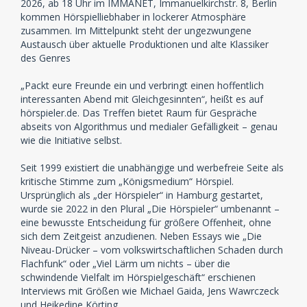
2026, ab 18 Uhr im IMMANET, Immanuelkirchstr. 8, Berlin
kommen Hörspielliebhaber in lockerer Atmosphäre
zusammen. Im Mittelpunkt steht der ungezwungene
Austausch über aktuelle Produktionen und alte Klassiker
des Genres
„Packt eure Freunde ein und verbringt einen hoffentlich
interessanten Abend mit Gleichgesinnten“, heißt es auf
hörspieler.de. Das Treffen bietet Raum für Gespräche
abseits von Algorithmus und medialer Gefälligkeit – genau
wie die Initiative selbst.
Seit 1999 existiert die unabhängige und werbefreie Seite als
kritische Stimme zum „Königsmedium“ Hörspiel.
Ursprünglich als „der Hörspieler“ in Hamburg gestartet,
wurde sie 2022 in den Plural „Die Hörspieler“ umbenannt –
eine bewusste Entscheidung für größere Offenheit, ohne
sich dem Zeitgeist anzudienen. Neben Essays wie „Die
Niveau-Drücker – vom volkswirtschaftlichen Schaden durch
Flachfunk“ oder „Viel Lärm um nichts – über die
schwindende Vielfalt im Hörspielgeschäft“ erschienen
Interviews mit Größen wie Michael Gaida, Jens Wawrczeck
und Heikedine Körting.