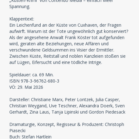
„Küsten-Krimi“ von Contendo Media – einfach Meer
Spannung.
Klappentext:
Ein Leichenfund an der Küste von Cuxhaven, der Fragen
aufwirft. Warum ist der Tote ungewöhnlich gut konserviert?
Als der angesehene Anwalt Frank Köster tot aufgefunden
wird, geraten alte Beziehungen, neue Affären und
verschwundene Geldsummen ins Visier der Ermittler.
Zwischen Küste, Reitstall und noblen Kanzleien stoßen sie
auf Lügen, Eifersucht und eine tödliche Intrige.
Spieldauer: ca. 69 Min.
ISBN 978-3-96762-680-3
VÖ: 29. Mai 2026
Darsteller: Christiane Marx, Peter Lontzek, Julia Casper,
Christian Weygand, Uve Teschner, Alexandra Doerk, Sven
Gerhardt, Zina Laus, Tanja Lipinski und Gordon Piedesack
Dramaturgie, Konzept, Regisseur & Produzent: Christoph
Piasecki
Buch: Stefan Hartlein