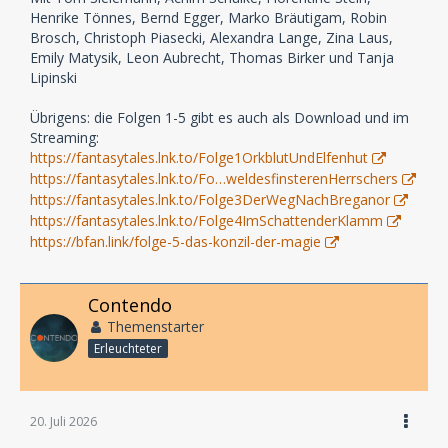
Henrike Tönnes, Bernd Egger, Marko Bräutigam, Robin
Brosch, Christoph Piasecki, Alexandra Lange, Zina Laus,
Emily Matysik, Leon Aubrecht, Thomas Birker und Tanja
Lipinski
Übrigens: die Folgen 1-5 gibt es auch als Download und im
Streaming:
https://fantasytales.lnk.to/Folge1OrkblutUndElfenhut
https://fantasytales.lnk.to/Fo…weldesfinsterenHerrschers
https://fantasytales.lnk.to/Folge3DerWegNachBreganor
https://fantasytales.lnk.to/Folge4ImSchattenderKlamm
https://bfan.link/folge-5-das-konzil-der-magie
Contendo
Themenstarter
Erleuchteter
20. Juli 2026