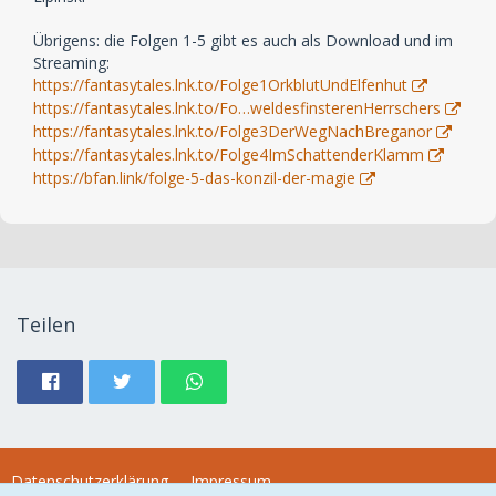
Übrigens: die Folgen 1-5 gibt es auch als Download und im
Streaming:
https://fantasytales.lnk.to/Folge1OrkblutUndElfenhut
https://fantasytales.lnk.to/Fo…weldesfinsterenHerrschers
https://fantasytales.lnk.to/Folge3DerWegNachBreganor
https://fantasytales.lnk.to/Folge4ImSchattenderKlamm
https://bfan.link/folge-5-das-konzil-der-magie
Teilen
Datenschutzerklärung
Impressum