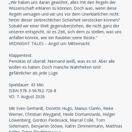
„Wir haben uns daran gewöhnt, alles mit den Regeln der
Wissenschaft erklären zu können. Doch was, wenn diese
Regeln versagen und wir uns vor dem Unerklärlichen nicht
hinter dieser zerbrechlichen Sicherheit verstecken können?
Sobald wir einer Welt gegenüberstehen, die nicht ganz der
unseren entspricht, ist es Zeit, sich dem zu stellen, was uns
anfallen könnte, wie ein Raubtier seine Beute.“
MIDNIGHT TALES – Angst um Mitternacht
Klappentext:
Penizitas ist überall. Niemand weiß, was es ist. Aber alle
wollen es haben. Doch manche Wahrheiten sind
gefährlicher als jede Lüge.
Spieldauer: 43 Min.
ISBN 978-3-96762-726-8
VÖ: 7. August 2026
Mit Sven Gerhardt, Dorette Hugo, Marius Clarén, Rieke
Werner, Christian Weygand, Heide Domanowski, Holger
Löwenberg, Gordon Piedesack, Marcel Collé, Tom
Sielemann, Benjamin Stöwe, Katrin Zimmermann, Matthias
Keller, Peter Flechtner u.v.a.