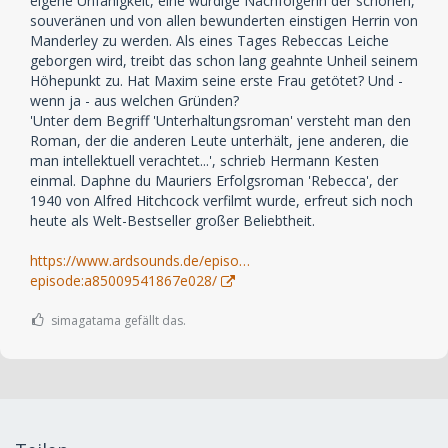
eigene Unfähigkeit, eine würdige Nachfolgerin der schönen,
souveränen und von allen bewunderten einstigen Herrin von
Manderley zu werden. Als eines Tages Rebeccas Leiche
geborgen wird, treibt das schon lang geahnte Unheil seinem
Höhepunkt zu. Hat Maxim seine erste Frau getötet? Und -
wenn ja - aus welchen Gründen?
'Unter dem Begriff 'Unterhaltungsroman' versteht man den
Roman, der die anderen Leute unterhält, jene anderen, die
man intellektuell verachtet...', schrieb Hermann Kesten
einmal. Daphne du Mauriers Erfolgsroman 'Rebecca', der
1940 von Alfred Hitchcock verfilmt wurde, erfreut sich noch
heute als Welt-Bestseller großer Beliebtheit.
https://www.ardsounds.de/episo…
episode:a85009541867e028/
simagatama gefällt das.