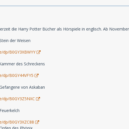
 derzeit die Harry Potter Bücher als Hörspiele in englisch. Ab Novembe
 Stein der Weisen
de/dp/B0GY3XBWYY
e Kammer des Schreckens
de/dp/B0GY44VFY5
r Gefangene von Askaban
de/dp/B0GY3Z5NXC
 Feuerkelch
de/dp/B0GY3XZC88
 Orden des Phönix