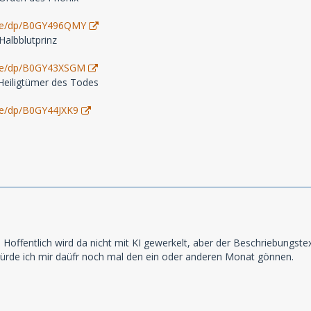
de/dp/B0GY496QMY
Halbblutprinz
de/dp/B0GY43XSGM
 Heiligtümer des Todes
de/dp/B0GY44JXK9
! Hoffentlich wird da nicht mit KI gewerkelt, aber der Beschriebungstext 
würde ich mir daüfr noch mal den ein oder anderen Monat gönnen.