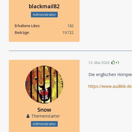
blackmail82
Administrator
Erhaltene Likes
182
Beiträge
19.722
12. Mai 2026
+1
Die englischen Hörspiel
https://www.audible.
Snow
Themenstarter
Administrator