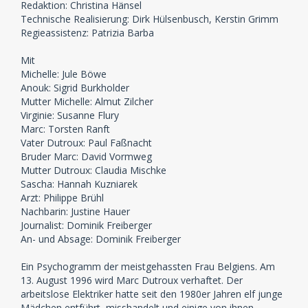
Redaktion: Christina Hänsel
Technische Realisierung: Dirk Hülsenbusch, Kerstin Grimm
Regieassistenz: Patrizia Barba
Mit
Michelle: Jule Böwe
Anouk: Sigrid Burkholder
Mutter Michelle: Almut Zilcher
Virginie: Susanne Flury
Marc: Torsten Ranft
Vater Dutroux: Paul Faßnacht
Bruder Marc: David Vormweg
Mutter Dutroux: Claudia Mischke
Sascha: Hannah Kuzniarek
Arzt: Philippe Brühl
Nachbarin: Justine Hauer
Journalist: Dominik Freiberger
An- und Absage: Dominik Freiberger
Ein Psychogramm der meistgehassten Frau Belgiens. Am
13. August 1996 wird Marc Dutroux verhaftet. Der
arbeitslose Elektriker hatte seit den 1980er Jahren elf junge
Mädchen entführt, misshandelt und einige von ihnen