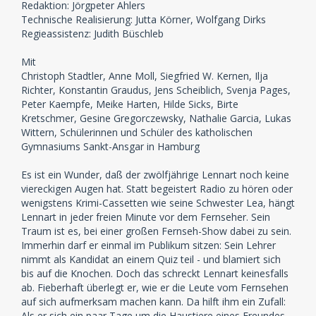
Redaktion: Jörgpeter Ahlers
Technische Realisierung: Jutta Körner, Wolfgang Dirks
Regieassistenz: Judith Büschleb
Mit
Christoph Stadtler, Anne Moll, Siegfried W. Kernen, Ilja
Richter, Konstantin Graudus, Jens Scheiblich, Svenja Pages,
Peter Kaempfe, Meike Harten, Hilde Sicks, Birte
Kretschmer, Gesine Gregorczewsky, Nathalie Garcia, Lukas
Wittern, Schülerinnen und Schüler des katholischen
Gymnasiums Sankt-Ansgar in Hamburg
Es ist ein Wunder, daß der zwölfjährige Lennart noch keine
viereckigen Augen hat. Statt begeistert Radio zu hören oder
wenigstens Krimi-Cassetten wie seine Schwester Lea, hängt
Lennart in jeder freien Minute vor dem Fernseher. Sein
Traum ist es, bei einer großen Fernseh-Show dabei zu sein.
Immerhin darf er einmal im Publikum sitzen: Sein Lehrer
nimmt als Kandidat an einem Quiz teil - und blamiert sich
bis auf die Knochen. Doch das schreckt Lennart keinesfalls
ab. Fieberhaft überlegt er, wie er die Leute vom Fernsehen
auf sich aufmerksam machen kann. Da hilft ihm ein Zufall:
Als er sich ein paar Tage um die Haustiere eines Freundes