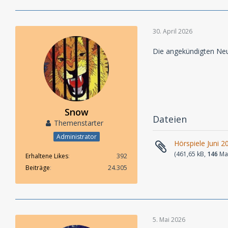
30. April 2026
Die angekündigten Neu
Snow
Dateien
Themenstarter
Administrator
Hörspiele Juni 2
(461,65 kB,
146
Mal
Erhaltene Likes
392
Beiträge
24.305
5. Mai 2026