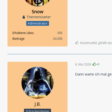
Snow
Themenstarter
Administrator
Erhaltene Likes
392
Beiträge
24.305
blackmail82 gefällt da
6. Mai 2026
+1
Dann warte ich mal g
J.B.
Schreckensteiner