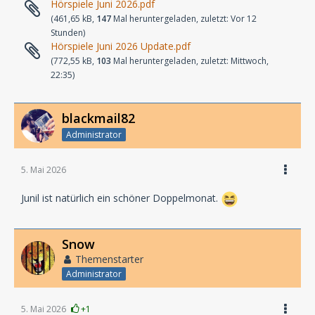
Hörspiele Juni 2026.pdf
(461,65 kB,
147
Mal heruntergeladen, zuletzt:
Vor 12
Stunden
)
Hörspiele Juni 2026 Update.pdf
(772,55 kB,
103
Mal heruntergeladen, zuletzt:
Mittwoch,
22:35
)
blackmail82
Administrator
5. Mai 2026
Junil ist natürlich ein schöner Doppelmonat.
Snow
Themenstarter
Administrator
5. Mai 2026
+1