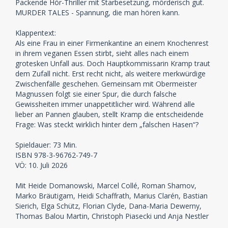
Packende Hör-Thriller mit Starbesetzung, mörderisch gut.
MURDER TALES - Spannung, die man hören kann.
Klappentext:
Als eine Frau in einer Firmenkantine an einem Knochenrest
in ihrem veganen Essen stirbt, sieht alles nach einem
grotesken Unfall aus. Doch Hauptkommissarin Kramp traut
dem Zufall nicht. Erst recht nicht, als weitere merkwürdige
Zwischenfälle geschehen. Gemeinsam mit Obermeister
Magnussen folgt sie einer Spur, die durch falsche
Gewissheiten immer unappetitlicher wird. Während alle
lieber an Pannen glauben, stellt Kramp die entscheidende
Frage: Was steckt wirklich hinter dem „falschen Hasen“?
Spieldauer: 73 Min.
ISBN 978-3-96762-749-7
VÖ: 10. Juli 2026
Mit Heide Domanowski, Marcel Collé, Roman Shamov,
Marko Bräutigam, Heidi Schaffrath, Marius Clarén, Bastian
Sierich, Elga Schütz, Florian Clyde, Dana-Maria Dewerny,
Thomas Balou Martin, Christoph Piasecki und Anja Nestler