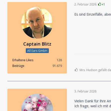
2. Februar 2026
+1
Es sind Einzelfälle, ab
Captain Blitz
All Ears GmbH
Erhaltene Likes
128
Beiträge
91.679
Mrs. Hudson gefällt da
3. Februar 2026
Vielen Dank für Ihre An
Ich frage, weil ich mit