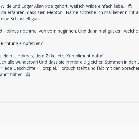
Wilde und Edgar Allan Poe gehört, weil ich Wilde einfach liebe… 😉
 da erfahren, dass sein Mentor - Name schreibe ich mal lieber nicht au
 eine Schlüsselfigur…
nd Holmes nochmal von vorn beginnen. Und dann mal gucken, welche S
 Richtung empfehlen?
spiele mit Holmes, dem Zirkel etc. Kompliment dafür!
ch alle wunderbar! Und dass sie immer die gleichen Stimmen in den un
r jede Geschichte - Hörspiel, Hörbuch steht und fällt mit den Spreche
wähnt haben- 🤗