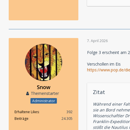
7. April 2026
Folge 3 erscheint am 2
Verschollen im Eis
https://www.pop.de/di
Snow
Zitat
Themenstarter
Administrator
Während einer Fahr
sie an Bord nehmen
Erhaltene Likes
392
Wissenschaftler Dr
Beiträge
24.305
Franklin-Expeditio
stößt die Nautilus