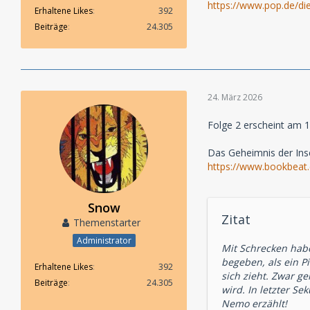
https://www.pop.de/di
Erhaltene Likes
392
Beiträge
24.305
24. März 2026
Folge 2 erscheint am 
Das Geheimnis der Ins
https://www.bookbeat
Snow
Zitat
Themenstarter
Administrator
Mit Schrecken habe
begeben, als ein P
Erhaltene Likes
392
sich zieht. Zwar g
Beiträge
24.305
wird. In letzter S
Nemo erzählt!