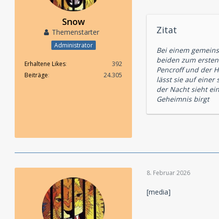
Snow
Zitat
Themenstarter
Administrator
Bei einem gemeinsa
beiden zum ersten 
Erhaltene Likes
392
Pencroff und der H
Beiträge
24.305
lässt sie auf eine
der Nacht sieht ein
Geheimnis birgt
8. Februar 2026
[media]