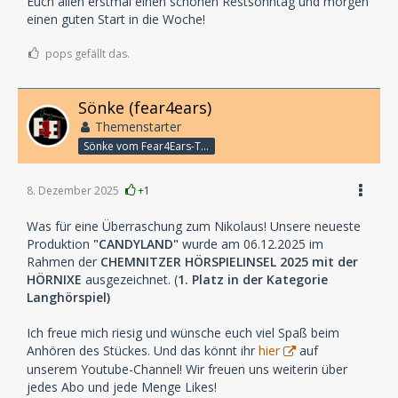
Euch allen erstmal einen schönen Restsonntag und morgen
einen guten Start in die Woche!
pops gefällt das.
Sönke (fear4ears)
Themenstarter
Sönke vom Fear4Ears-Team
8. Dezember 2025
+1
Was für eine Überraschung zum Nikolaus! Unsere neueste
Produktion
"CANDYLAND"
wurde am 06.12.2025 im
Rahmen der
CHEMNITZER HÖRSPIELINSEL 2025
mit der
HÖRNIXE
ausgezeichnet. (
1. Platz in der Kategorie
Langhörspiel)
Ich freue mich riesig und wünsche euch viel Spaß beim
Anhören des Stückes. Und das könnt ihr
hier
auf
unserem Youtube-Channel! Wir freuen uns weiterin über
jedes Abo und jede Menge Likes!