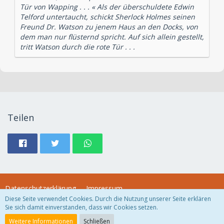
Tür von Wapping . . . « Als der überschuldete Edwin
Telford untertaucht, schickt Sherlock Holmes seinen
Freund Dr. Watson zu jenem Haus an den Docks, von
dem man nur flüsternd spricht. Auf sich allein gestellt,
tritt Watson durch die rote Tür . . .
Teilen
Datenschutzerklärung
Impressum
Diese Seite verwendet Cookies. Durch die Nutzung unserer Seite erklären
Sie sich damit einverstanden, dass wir Cookies setzen.
Community-Software:
WoltLab Suite™
Weitere Informationen
Schließen