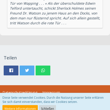
Tür von Wapping . . . « Als der überschuldete Edwin
Telford untertaucht, schickt Sherlock Holmes seinen
Freund Dr. Watson zu jenem Haus an den Docks, von
dem man nur flüsternd spricht. Auf sich allein gestellt,
tritt Watson durch die rote Tür . . .
Teilen
Datenschutzerklärung
Impressum
Diese Seite verwendet Cookies. Durch die Nutzung unserer Seite erklären
Sie sich damit einverstanden, dass wir Cookies setzen.
Community-Software:
WoltLab Suite™
Weitere Informationen
Schließen