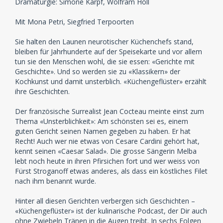
Dramaturgie: Simone Karpf, Wolfram Höll
Mit Mona Petri, Siegfried Terpoorten
Sie halten den Launen neurotischer Küchenchefs stand,
bleiben für Jahrhunderte auf der Speisekarte und vor allem
tun sie den Menschen wohl, die sie essen: «Gerichte mit
Geschichte». Und so werden sie zu «Klassikern» der
Kochkunst und damit unsterblich. «Küchengeflüster» erzählt
ihre Geschichten.
Der französische Surrealist Jean Cocteau meinte einst zum
Thema «Unsterblichkeit»: Am schönsten sei es, einem
guten Gericht seinen Namen gegeben zu haben. Er hat
Recht! Auch wer nie etwas von Cesare Cardini gehört hat,
kennt seinen «Caesar Salad». Die grosse Sängerin Melba
lebt noch heute in ihren Pfirsichen fort und wer weiss von
Fürst Stroganoff etwas anderes, als dass ein köstliches Filet
nach ihm benannt wurde.
Hinter all diesen Gerichten verbergen sich Geschichten –
«Küchengeflüster» ist der kulinarische Podcast, der Dir auch
ohne Zwiebeln Tränen in die Augen treibt. In sechs Folgen