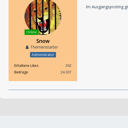
Im Ausgangsposting gib
Online
Snow
Themenstarter
Administrator
Erhaltene Likes
392
Beiträge
24.307