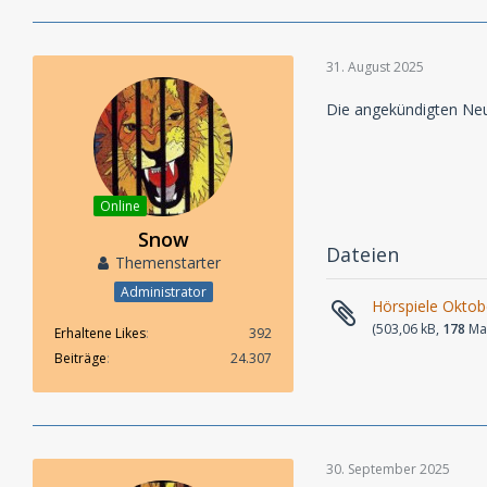
31. August 2025
Die angekündigten Ne
Online
Snow
Dateien
Themenstarter
Administrator
Hörspiele Oktob
(503,06 kB,
178
Mal
Erhaltene Likes
392
Beiträge
24.307
30. September 2025