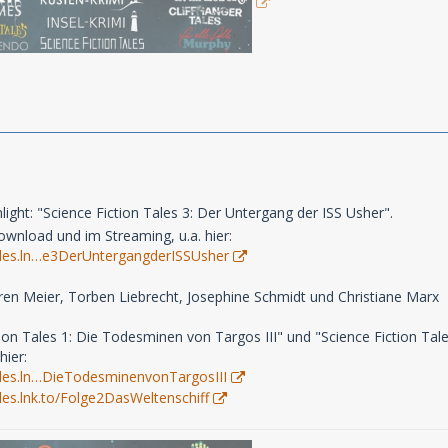
light: "Science Fiction Tales 3: Der Untergang der ISS Usher".
ownload und im Streaming, u.a. hier:
ntales.ln…e3DerUntergangderISSUsher
ren Meier, Torben Liebrecht, Josephine Schmidt und Christiane Marx
ion Tales 1: Die Todesminen von Targos III" und "Science Fiction Tale
hier:
tales.ln…DieTodesminenvonTargosIII
ales.lnk.to/Folge2DasWeltenschiff