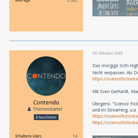
Beiträge
2.522
30. Oktober 2025
Das morgige SciFi-High
Nicht verpassen. Als D
https://sciencefictio
Mit Sven Gerhardt, Ma
Contendo
Übrigens: "Science Fict
Themenstarter
und im Streaming, u.a. 
https://sciencefiction
Erleuchteter
https://sciencefictiont
Erhaltene Likes
14