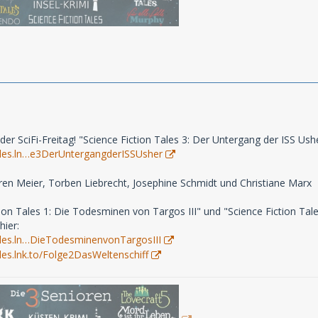
er SciFi-Freitag! "Science Fiction Tales 3: Der Untergang der ISS Us
ntales.ln…e3DerUntergangderISSUsher
ren Meier, Torben Liebrecht, Josephine Schmidt und Christiane Marx
ion Tales 1: Die Todesminen von Targos III" und "Science Fiction Tale
hier:
tales.ln…DieTodesminenvonTargosIII
ales.lnk.to/Folge2DasWeltenschiff