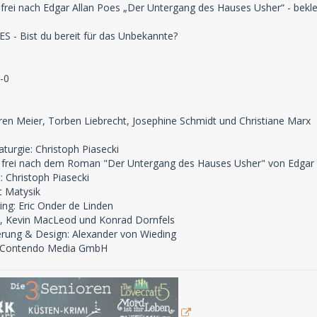
r frei nach Edgar Allan Poes „Der Untergang des Hauses Usher“ - be
 - Bist du bereit für das Unbekannte?
-0
ren Meier, Torben Liebrecht, Josephine Schmidt und Christiane Marx
urgie: Christoph Piasecki
 frei nach dem Roman "Der Untergang des Hauses Usher" von Edgar 
 Christoph Piasecki
t Matysik
ng: Eric Onder de Linden
r, Kevin MacLeod und Konrad Dornfels
erung & Design: Alexander von Wieding
b: Contendo Media GmbH