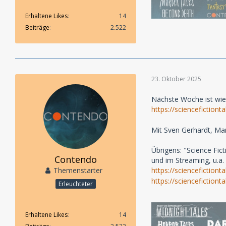
Erhaltene Likes
14
Beiträge
2.522
23. Oktober 2025
Nächste Woche ist wied
https://sciencefictio
Mit Sven Gerhardt, Ma
Übrigens: "Science Fict
Contendo
und im Streaming, u.a. 
Themenstarter
https://sciencefiction
https://sciencefictiont
Erleuchteter
Erhaltene Likes
14