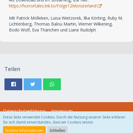
https://horrortales.lnk.to/Folge12Monsterland
Mit Patrick Mölleken, Luisa Wietzorek, Ilka Körting, Ruby M.
Lichtenberg, Thomas Balou Martin, Werner Wilkening,
Bodo Wolf, Eva Thärichen und Liane Rudolph
Teilen
Datenschutzerklärung
Impressum
Diese Seite verwendet Cookies. Durch die Nutzung unserer Seite erklären
Sie sich damit einverstanden, dass wir Cookies setzen.
Community-Software:
WoltLab Suite™
Weitere Informationen
Schließen