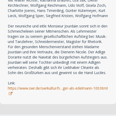
Mit Walter Richter, Katharina Brauren, Uta Sax, Dieter
Kirchlechner, Wolfgang Reichmann, Udo Vioff, Gisela Zoch,
Charlotte Joeres, Hans Timerding, Günter Kütemeyer, Kurt
Lieck, Wolfgang Spier, Siegfried Kristen, Wolfgang Hofmann
Der neureiche und eitle Monsieur Jourdain sonnt sich in den
Schmeicheleien seiner Mitmenschen. Als Lehrmeister
tragen sie zu seinem gesellschaftlichen Aufstieg bei: Musik-
und Tanzlehrer, Schneidermeister, Magister für Rhetorik.
Für den gesunden Menschenverstand stehen Madame
Jourdain und ihre Vertraute, die Dienerin Nicole. Der Adlige
Dorante nutzt die Naivität des bürgerlichen Aufsteigers aus.
Jourdain will seine Tochter unbedingt mit einem Adligen
verheiraten. Deshalb gibt sich ihr Liebhaber Cléante als
Sohn des Großtürken aus und gewinnt so die Hand Luciles.
Link:
https://www.swr.de/swrkultur/h…ger-als-edelmann-100.html