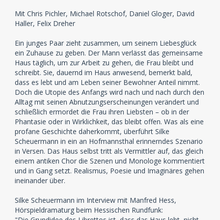
Mit Chris Pichler, Michael Rotschof, Daniel Gloger, David
Haller, Felix Dreher
Ein junges Paar zieht zusammen, um seinem Liebesglück
ein Zuhause zu geben. Der Mann verlässt das gemeinsame
Haus täglich, um zur Arbeit zu gehen, die Frau bleibt und
schreibt. Sie, dauernd im Haus anwesend, bemerkt bald,
dass es lebt und am Leben seiner Bewohner Anteil nimmt.
Doch die Utopie des Anfangs wird nach und nach durch den
Alltag mit seinen Abnutzungserscheinungen verändert und
schließlich ermordet die Frau ihren Liebsten – ob in der
Phantasie oder in Wirklichkeit, das bleibt offen. Was als eine
profane Geschichte daherkommt, überführt Silke
Scheuermann in ein an Hofmannsthal erinnerndes Szenario
in Versen. Das Haus selbst tritt als Vermittler auf, das gleich
einem antiken Chor die Szenen und Monologe kommentiert
und in Gang setzt. Realismus, Poesie und Imaginäres gehen
ineinander über.
Silke Scheuermann im Interview mit Manfred Hess,
Hörspieldramaturg beim Hessischen Rundfunk:
"Die Grundidee des Librettos ist, dass das Haus lebt, nicht