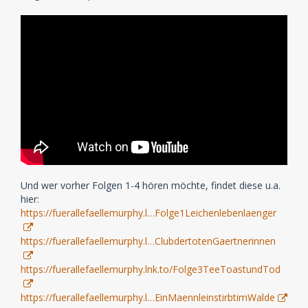
Und wer vorher Folgen 1-4 hören möchte, findet diese u.a.
hier:
https://fuerallefaellemurphy.l…Folge1Leichenlebenlaenger
https://fuerallefaellemurphy.l…ClubdertotenGaertnerinnen
https://fuerallefaellemurphy.lnk.to/Folge3TeeToastundTod
https://fuerallefaellemurphy.l…EinMaennleinstirbtimWalde