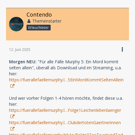
Contendo
Themenstarter
Erleuchteter
12. Juni 2025
Morgen NEU:
"Für alle Fälle Murphy 5: Ein Mord kommt
selten allein", überall als Download und im Streaming, u.a.
hier:
https://fuerallefaellemurphy.l…5EinMordKommtSeltenAllein
Und wer vorher Folgen 1-4 hören möchte, findet diese u.a.
hier:
https://fuerallefaellemurphy.l…Folge1Leichenlebenlaenger
https://fuerallefaellemurphy.l…ClubdertotenGaertnerinnen
https://fuerallefaellemurphy.lnk.to/Folge3TeeToastundTod