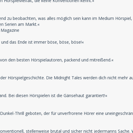
gen Hörspielvielfalt, die keine Konventionen kennt.«
chend zu beobachten, was alles möglich sein kann im Medium Hörspiel
n Serien am Markt.«
c Magazine
 und das Ende ist immer böse, böse, böse!«
von den besten Hörspielautoren, packend und mitreißend.«
ll der Hörspielgeschichte. Die Midnight Tales werden dich nicht mehr a
d. Bei diesen Hörspielen ist die Gänsehaut garantiert!«
r Dunkel-Thrill geboten, der für unverfrorene Hörer eine uneingeschrä
konventionell, stellenweise brutal und sicher nicht jedermanns Sache.