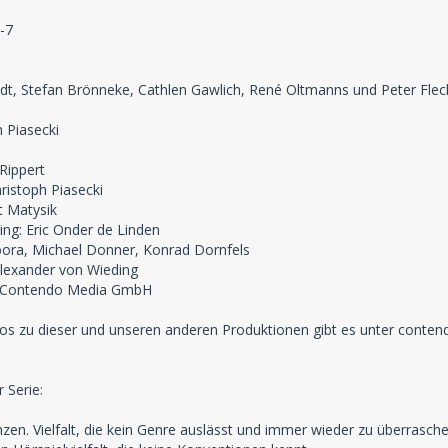
-7
ldt, Stefan Brönneke, Cathlen Gawlich, René Oltmanns und Peter Flec
 Piasecki
Rippert
ristoph Piasecki
t Matysik
ng: Eric Onder de Linden
bora, Michael Donner, Konrad Dornfels
 Alexander von Wieding
b: Contendo Media GmbH
fos zu dieser und unseren anderen Produktionen gibt es unter conte
 Serie:
nzen. Vielfalt, die kein Genre auslässt und immer wieder zu überrasche