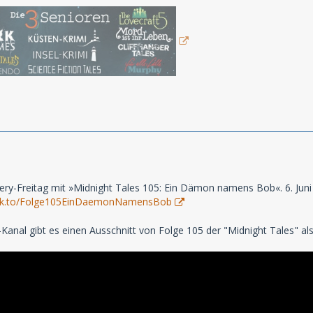
tery-Freitag mit »Midnight Tales 105: Ein Dämon namens Bob«. 6. Juni 
s.lnk.to/Folge105EinDaemonNamensBob
nal gibt es einen Ausschnitt von Folge 105 der "Midnight Tales" al