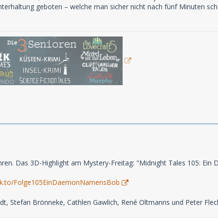
terhaltung geboten – welche man sicher nicht nach fünf Minuten sch
hren. Das 3D-Highlight am Mystery-Freitag: "Midnight Tales 105: Ei
s.lnk.to/Folge105EinDaemonNamensBob
ldt, Stefan Brönneke, Cathlen Gawlich, René Oltmanns und Peter Flec