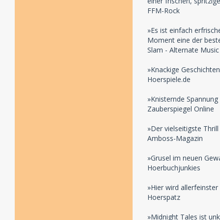
einer frischen, spritzi
FFM-Rock
»Es ist einfach erfris
Moment eine der beste
Slam - Alternate Musi
»Knackige Geschichten
Hoerspiele.de
»Knisternde Spannung 
Zauberspiegel Online
»Der vielseitigste Thri
Amboss-Magazin
»Grusel im neuen Gewan
Hoerbuchjunkies
»Hier wird allerfeinste
Hoerspatz
»Midnight Tales ist un