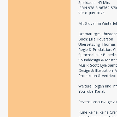
Spieldauer: 45 Min.
ISBN 978-3-96762-570
VÖ: 6. Juni 2025
Mit Giovanna Winterfe
Dramaturgie: Christoph
Buch: Julie Hoverson
Übersetzung: Thomas 
Regie & Produktion: Ch
Sprachschnitt: Benedic
Sounddesign & Masteri
Musik: Scott Lyle Sam
Design & Illustration:
Produktion & Vertrie
Weitere Folgen und In
YouTube-Kanal.
Rezensionsauszüge zur
»Eine Reihe, keine Gre