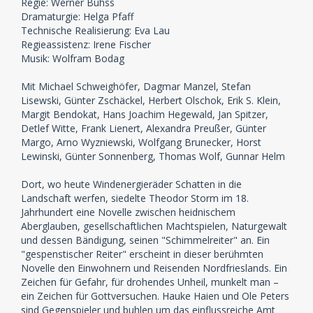
Regie: Werner Buhss
Dramaturgie: Helga Pfaff
Technische Realisierung: Eva Lau
Regieassistenz: Irene Fischer
Musik: Wolfram Bodag
Mit Michael Schweighöfer, Dagmar Manzel, Stefan
Lisewski, Günter Zschäckel, Herbert Olschok, Erik S. Klein,
Margit Bendokat, Hans Joachim Hegewald, Jan Spitzer,
Detlef Witte, Frank Lienert, Alexandra Preußer, Günter
Margo, Arno Wyzniewski, Wolfgang Brunecker, Horst
Lewinski, Günter Sonnenberg, Thomas Wolf, Gunnar Helm
Dort, wo heute Windenergieräder Schatten in die
Landschaft werfen, siedelte Theodor Storm im 18.
Jahrhundert eine Novelle zwischen heidnischem
Aberglauben, gesellschaftlichen Machtspielen, Naturgewalt
und dessen Bändigung, seinen "Schimmelreiter" an. Ein
"gespenstischer Reiter" erscheint in dieser berühmten
Novelle den Einwohnern und Reisenden Nordfrieslands. Ein
Zeichen für Gefahr, für drohendes Unheil, munkelt man –
ein Zeichen für Gottversuchen. Hauke Haien und Ole Peters
sind Gegenspieler und buhlen um das einflussreiche Amt