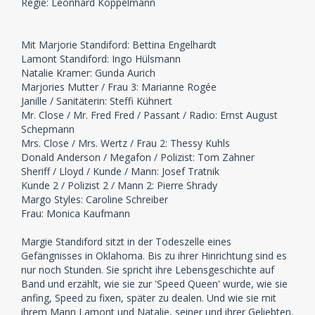
Regie: Leonhard Koppelmann
Mit Marjorie Standiford: Bettina Engelhardt
Lamont Standiford: Ingo Hülsmann
Natalie Kramer: Gunda Aurich
Marjories Mutter / Frau 3: Marianne Rogée
Janille / Sanitäterin: Steffi Kühnert
Mr. Close / Mr. Fred Fred / Passant / Radio: Ernst August
Schepmann
Mrs. Close / Mrs. Wertz / Frau 2: Thessy Kuhls
Donald Anderson / Megafon / Polizist: Tom Zahner
Sheriff / Lloyd / Kunde / Mann: Josef Tratnik
Kunde 2 / Polizist 2 / Mann 2: Pierre Shrady
Margo Styles: Caroline Schreiber
Frau: Monica Kaufmann
Margie Standiford sitzt in der Todeszelle eines
Gefängnisses in Oklahoma. Bis zu ihrer Hinrichtung sind es
nur noch Stunden. Sie spricht ihre Lebensgeschichte auf
Band und erzählt, wie sie zur 'Speed Queen' wurde, wie sie
anfing, Speed zu fixen, später zu dealen. Und wie sie mit
ihrem Mann Lamont und Natalie, seiner und ihrer Geliebten,