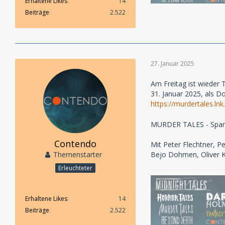
Erhaltene Likes
14
Beiträge
2.522
27. Januar 2025
Am Freitag ist wieder 
31. Januar 2025, als 
https://murdertales.l
MURDER TALES - Spann
Contendo
Mit Peter Flechtner, P
Themenstarter
Bejo Dohmen, Oliver Ku
Erleuchteter
Erhaltene Likes
14
Beiträge
2.522