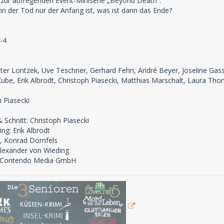
zur aufregenden Event-Miniserie „Beyond Death“.
er Tod nur der Anfang ist, was ist dann das Ende?
-4
eter Lontzek, Uve Teschner, Gerhard Fehn, André Beyer, Joseline Gass
be, Erik Albrodt, Christoph Piasecki, Matthias Marschalt, Laura Th
 Piasecki
 Schnitt: Christoph Piasecki
g: Erik Albrodt
, Konrad Dornfels
 Alexander von Wieding
b: Contendo Media GmbH