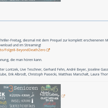
Thriller-Freitag, diesmal mit dem Prequel zur komplett erschienenen
Download und im Streaming!
nk.to/Folge8-BeyondDeathZero
ung, die man hören kann.
eter Lontzek, Uve Teschner, Gerhard Fehn, André Beyer, Joseline Gass
be, Erik Albrodt, Christoph Piasecki, Matthias Marschalt, Laura Th