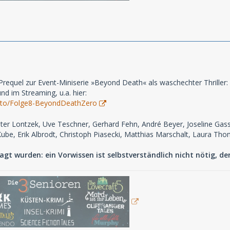
requel zur Event-Miniserie »Beyond Death« als waschechter Thriller
nd im Streaming, u.a. hier:
nk.to/Folge8-BeyondDeathZero
eter Lontzek, Uve Teschner, Gerhard Fehn, André Beyer, Joseline Gass
be, Erik Albrodt, Christoph Piasecki, Matthias Marschalt, Laura Th
agt wurden: ein Vorwissen ist selbstverständlich nicht nötig, der