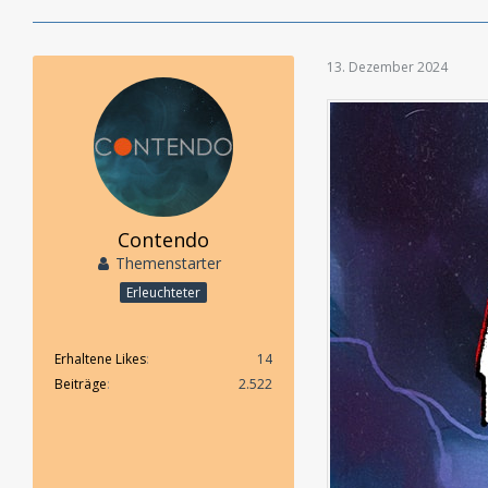
13. Dezember 2024
Contendo
Themenstarter
Erleuchteter
Erhaltene Likes
14
Beiträge
2.522