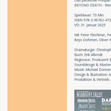
Das packende Prequel 
BEYOND DEATH - Wenn d
Spieldauer: 73 Min.
ISBN 978-3-96762-472
VÖ: 31. Januar 2025
Mit Peter Flechtner, P
Bejo Dohmen, Oliver Ku
Dramaturgie: Christoph
Buch: Erik Albrodt
Regisseur, Produzent &
Sounddesign & Masterin
Musik: Michael Donner
Design & Illustration:
Produktion & Vertrie