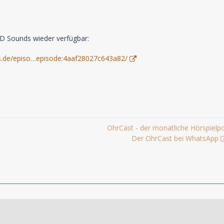
RD Sounds wieder verfügbar:
s.de/episo…episode:4aaf28027c643a82/
OhrCast - der monatliche Hörspielp
Der OhrCast bei WhatsApp