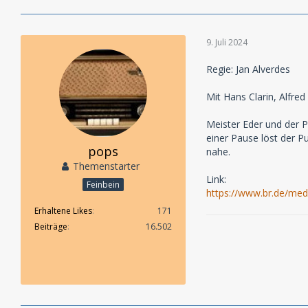
9. Juli 2024
Regie: Jan Alverdes
Mit Hans Clarin, Alfre
Meister Eder und der P
einer Pause löst der P
pops
nahe.
Themenstarter
Link:
Feinbein
https://www.br.de/me
Erhaltene Likes
171
Beiträge
16.502