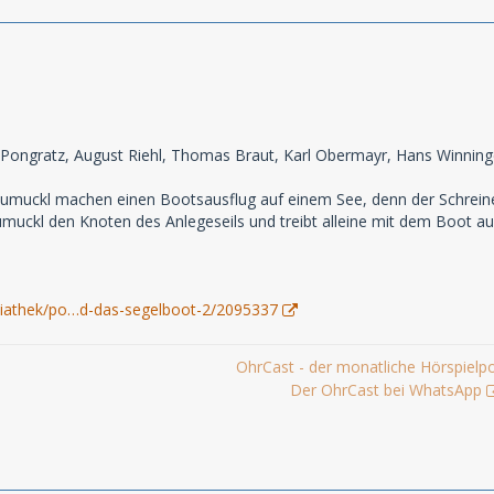
d Pongratz, August Riehl, Thomas Braut, Karl Obermayr, Hans Winning
umuckl machen einen Bootsausflug auf einem See, denn der Schreiner
umuckl den Knoten des Anlegeseils und treibt alleine mit dem Boot au
diathek/po…d-das-segelboot-2/2095337
OhrCast - der monatliche Hörspielp
Der OhrCast bei WhatsApp