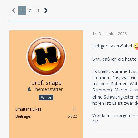
1
2
3
14. Dezember 2006
Heiliger Laser-Säbel
Shit, daß ich die heut
Es knallt, wummert, s
stürmen. Das, was Geor
prof. snape
aus dem Rahmen. Wahns
Themenstarter
Stimmen), Martin Kessl
ohne Schwierigkeiten 
Water
hören ist: Es ist zwar 
Erhaltene Likes
11
Werde mir morgen früh 
Beiträge
6.522
CD.