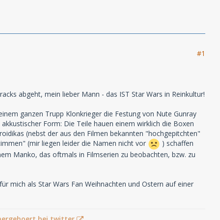
#1
racks abgeht, mein lieber Mann - das IST Star Wars in Reinkultur!
t einem ganzen Trupp Klonkrieger die Festung von Nute Gunray
n akkustischer Form: Die Teile hauen einem wirklich die Boxen
roidikas (nebst der aus den Filmen bekannten "hochgepitchten"
timmen" (mir liegen leider die Namen nicht vor
) schaffen
nem Manko, das oftmals in Filmserien zu beobachten, bzw. zu
t für mich als Star Wars Fan Weihnachten und Ostern auf einer
hergehoert bei twitter