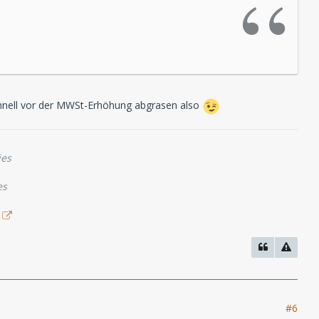
schnell vor der MWSt-Erhöhung abgrasen also
ies
es
#6