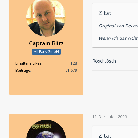
Zitat
Original von DeLor
Wenn ich das rich
Captain Blitz
All Ears GmbH
Röschtösch!
Erhaltene Likes
128
Beiträge
91.679
15. Dezember 2006
Zitat