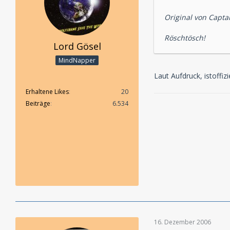
Original von Captai
Röschtösch!
Lord Gösel
MindNapper
Laut Aufdruck, istoffi
Erhaltene Likes
20
Beiträge
6.534
16. Dezember 2006