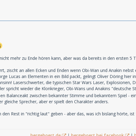
e nicht mehr zu Ende hören kann, aber was da bereits in den ersten 5 T
urrt, zischt an allen Ecken und Enden wenn Obi-Wan und Anakin nebs
ge Lucas an Elementen in ein Bild packt, gelingt Oliver Döring hier i
inn! Laserschwerter, die typischen Star Wars Laser, Explosionen, D
er spricht wieder die Klonkrieger, Obi-Wans und Anakins "deutsche S
den Balanceakt zwischen bekannter Stimme und bekanntem Spiel - ei
der gleiche Sprecher, aber er spielt den Charakter anders.
den Rest in "richtig laut" geben - aber das, was ich bislang hörte, is
hergehoert.de
|
hergehoert bei facebook
|