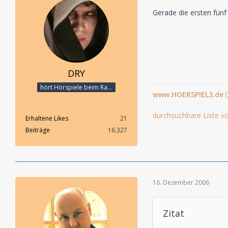
Gerade die ersten fünf
DRY
hört Hörspiele beim Rasenmähen
www.HOERSPIEL3.de
durchsuchbare Liste vo
Erhaltene Likes
21
Beiträge
16.327
16. Dezember 2006
Zitat