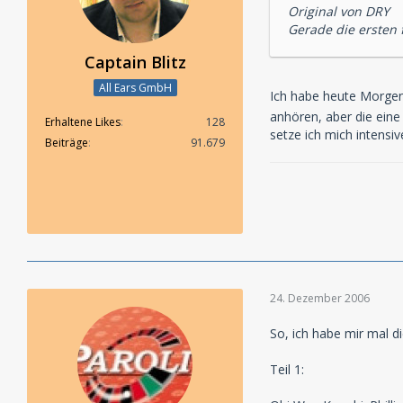
Original von DRY
Gerade die ersten 
Captain Blitz
All Ears GmbH
Ich habe heute Morgen
anhören, aber die eine
Erhaltene Likes
128
setze ich mich intensi
Beiträge
91.679
24. Dezember 2006
So, ich habe mir mal d
Teil 1: