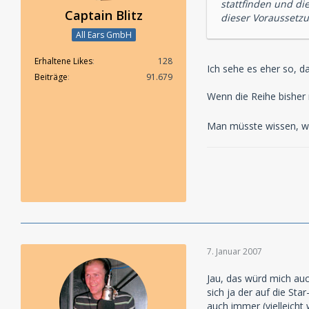
stattfinden und di
Captain Blitz
dieser Voraussetzu
All Ears GmbH
Erhaltene Likes
128
Ich sehe es eher so, d
Beiträge
91.679
Wenn die Reihe bisher 
Man müsste wissen, wi
7. Januar 2007
Jau, das würd mich auc
sich ja der auf die St
auch immer (vielleicht 