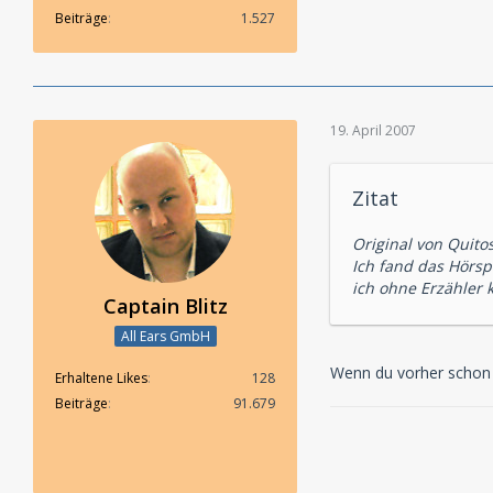
Beiträge
1.527
19. April 2007
Zitat
Original von Quito
Ich fand das Hörsp
ich ohne Erzähler
Captain Blitz
All Ears GmbH
Wenn du vorher schon we
Erhaltene Likes
128
Beiträge
91.679