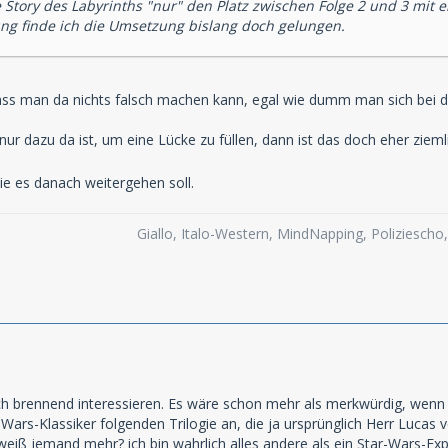
e Story des Labyrinths "nur" den Platz zwischen Folge 2 und 3 mit 
ng finde ich die Umsetzung bislang doch gelungen.
ass man da nichts falsch machen kann, egal wie dumm man sich bei de
nur dazu da ist, um eine Lücke zu füllen, dann ist das doch eher ziem
e es danach weitergehen soll.
Giallo, Italo-Western, MindNapping, Poliziesch
h brennend interessieren. Es wäre schon mehr als merkwürdig, wenn 
ar-Wars-Klassiker folgenden Trilogie an, die ja ursprünglich Herr Luca
weiß jemand mehr? ich bin wahrlich alles andere als ein Star-Wars-Expe