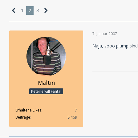
1
2
3
7. Januar 2007
Naja, sooo plump sind 
Maltin
Peterle will Fanta!
Erhaltene Likes
7
Beiträge
8.469