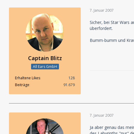
7. Januar 2007
Sicher, bei Star Wars 
überfordert.
Bumm-bumm und Krawumm
Captain Blitz
All Ears GmbH
Erhaltene Likes
128
Beiträge
91.679
7. Januar 2007
Ja aber genau das mein
des Labyrinths "nur" d