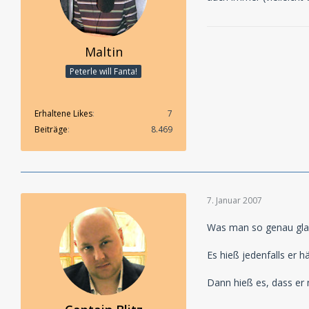
Maltin
Peterle will Fanta!
Erhaltene Likes
7
Beiträge
8.469
7. Januar 2007
Was man so genau glaub
Es hieß jedenfalls er h
Dann hieß es, dass er 