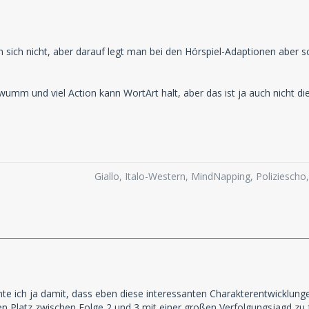
an sich nicht, aber darauf legt man bei den Hörspiel-Adaptionen aber 
 und viel Action kann WortArt halt, aber das ist ja auch nicht di
Giallo, Italo-Western, MindNapping, Poliziesch
te ich ja damit, dass eben diese interessanten Charakterentwicklungen
en Platz zwischen Folge 2 und 3 mit einer großen Verfolgungsjagd zu f