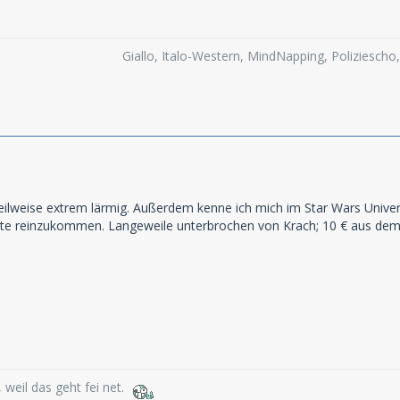
Giallo, Italo-Western, MindNapping, Poliziesch
teilweise extrem lärmig. Außerdem kenne ich mich im Star Wars Unive
hte reinzukommen. Langeweile unterbrochen von Krach; 10 € aus de
weil das geht fei net.