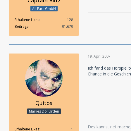
Captain Blitz
All Ears GmbH
Erhaltene Likes
128
Beiträge
91.679
19. April 2007
Ich fand das Hörspiel 
Chance in die Geschic
Quitos
Marlies Do' Urden
Des kannst net mache, 
Erhaltene Likes
1