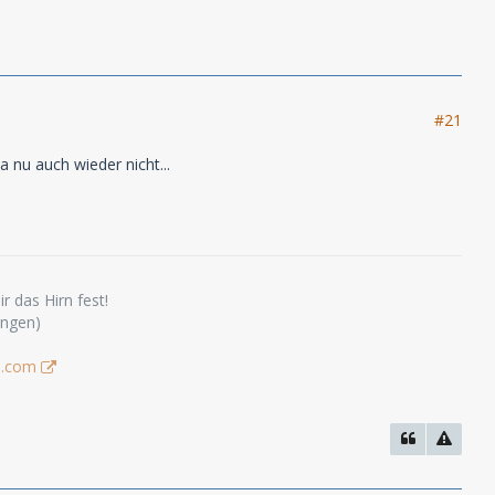
#21
 nu auch wieder nicht...
r das Hirn fest!
ungen)
s.com